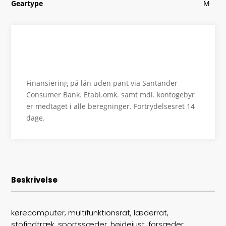
Geartype
M
HK/Nm
150 HK/250 Nm
Type
St.car
Se finansiering
0-100 km/t
8,6
Finansiering på lån uden pant via Santander
Tophastighed
218
Consumer Bank. Etabl.omk. samt mdl. kontogebyr
er medtaget i alle beregninger. Fortrydelsesret 14
Drivmiddel
Benzin
dage.
Højde
148
Længde
457
Beskrivelse
Bredde
179
Lasteevne
538
kørecomputer, multifunktionsrat, læderrat,
stofindtræk, sportssæder, højdejust. forsæder,