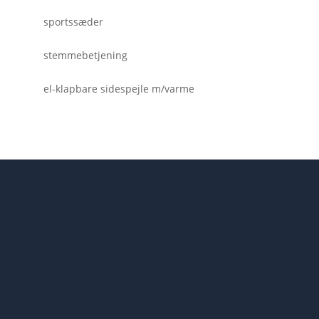
sportssæder
stemmebetjening
el-klapbare sidespejle m/varme