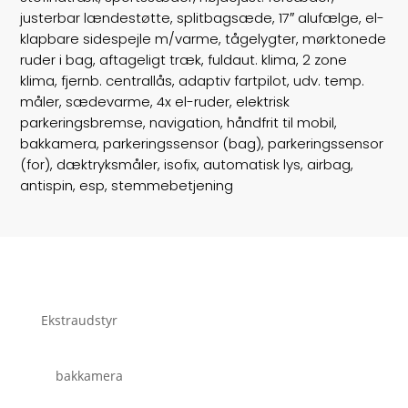
Trækhjul
F
justerbar lændestøtte, splitbagsæde, 17″ alufælge, el-
klapbare sidespejle m/varme, tågelygter, mørktonede
ABS bremser
false
ruder i bag, aftageligt træk, fuldaut. klima, 2 zone
klima, fjernb. centrallås, adaptiv fartpilot, udv. temp.
Airbags
7
måler, sædevarme, 4x el-ruder, elektrisk
parkeringsbremse, navigation, håndfrit til mobil,
Vægt
1332
bakkamera, parkeringssensor (bag), parkeringssensor
(for), dæktryksmåler, isofix, automatisk lys, airbag,
Døre
5
antispin, esp, stemmebetjening
Farve
Gråmetal
motor
1,4
km/l
18,5
Ekstraudstyr
tank
50
bakkamera