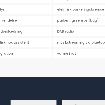
lys
elektrisk parkeringsbremse
enkendelse
parkeringssensor (bag)
ftbeklædning
DAB radio
isk nødassistent
musikstreaming via bluetoo
egration
varme i rat