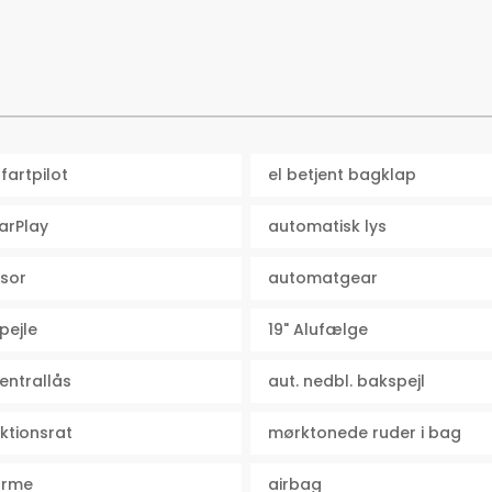
fartpilot
el betjent bagklap
arPlay
automatisk lys
sor
automatgear
pejle
19" Alufælge
centrallås
aut. nedbl. bakspejl
ktionsrat
mørktonede ruder i bag
rme
airbag