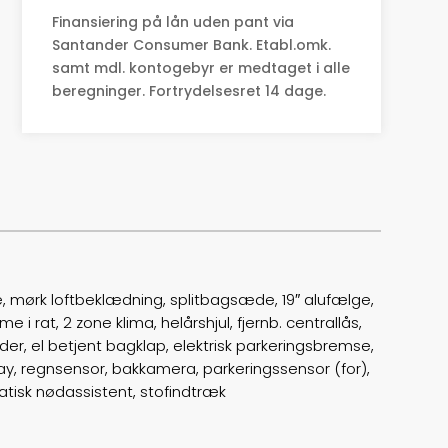
Finansiering på lån uden pant via
Tophastighed
160
Santander Consumer Bank. Etabl.omk.
samt mdl. kontogebyr er medtaget i alle
Drivmiddel
El
beregninger. Fortrydelsesret 14 dage.
Rækkevidde
400
Batterikapacitet
70,0
Højde
165
Længde
443
, mørk loftbeklædning, splitbagsæde, 19″ alufælge,
Bredde
187
 i rat, 2 zone klima, helårshjul, fjernb. centrallås,
der, el betjent bagklap, elektrisk parkeringsbremse,
Lasteevne
522
lay, regnsensor, bakkamera, parkeringssensor (for),
matisk nødassistent, stofindtræk
Trækhjul
F
ABS bremser
false