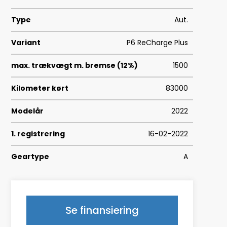
Type
Aut.
Variant
P6 ReCharge Plus
max. trækvægt m. bremse (12%)
1500
Kilometer kørt
83000
Modelår
2022
1. registrering
16-02-2022
Geartype
A
HK/Nm
231 HK/330 Nm
Type
SUV
Se finansiering
0-100 km/t
7,4