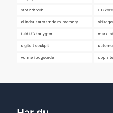
stofindtræk
LED køre
el indst. førersæde m. memory
skilteg
fuld LED forlygter
mørk lo
digitalt cockpit
automat
varme i bagsæde
app int
Har du