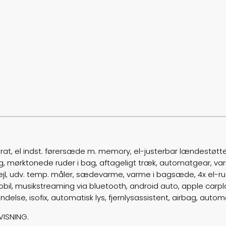
rat, el indst. førersæde m. memory, el-justerbar lændestøtte
ing, mørktonede ruder i bag, aftageligt træk, automatgear, varme
spejl, udv. temp. måler, sædevarme, varme i bagsæde, 4x el-ru
 mobil, musikstreaming via bluetooth, android auto, apple carp
else, isofix, automatisk lys, fjernlysassistent, airbag, auto
VISNING.