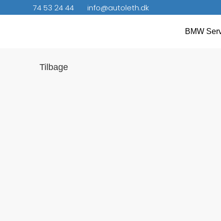
74 53 24 44
info@autoleth.dk
BMW Serv
Tilbage