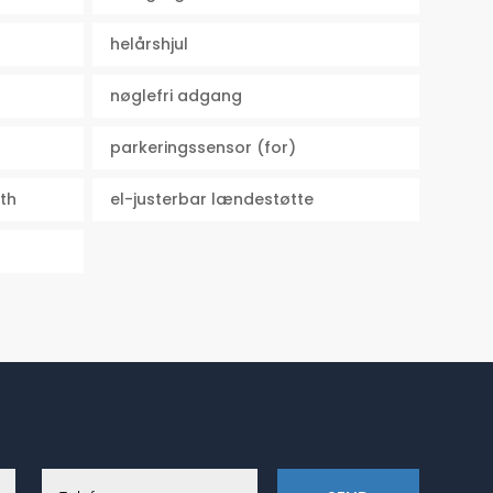
helårshjul
nøglefri adgang
parkeringssensor (for)
th
el-justerbar lændestøtte