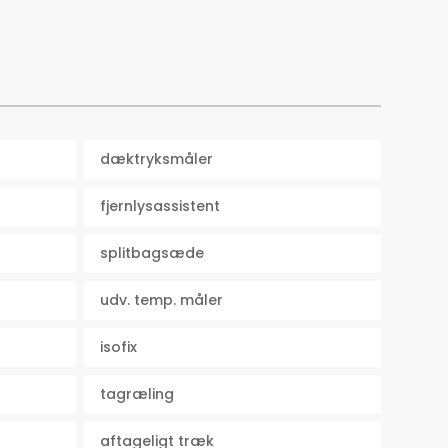
Airbags
6
Vægt
1938
Døre
5
dæktryksmåler
Farve
Sølvmetal
fjernlysassistent
splitbagsæde
udv. temp. måler
isofix
tagræling
aftageligt træk