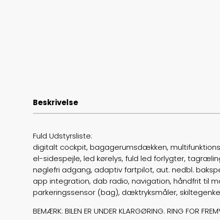
Beskrivelse
Fuld Udstyrsliste:
digitalt cockpit, bagagerumsdækken, multifunktions
el-sidespejle, led kørelys, fuld led forlygter, tagræl
nøglefri adgang, adaptiv fartpilot, aut. nedbl. bak
app integration, dab radio, navigation, håndfrit til
parkeringssensor (bag), dæktryksmåler, skiltegenkend
BEMÆRK: BILEN ER UNDER KLARGØRING. RING FOR FREM