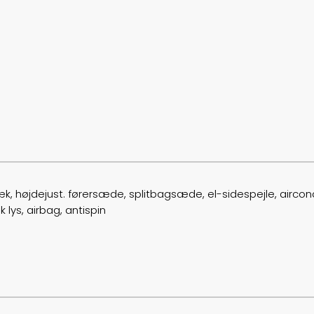
højdejust. førersæde, splitbagsæde, el-sidespejle, airconditio
k lys, airbag, antispin