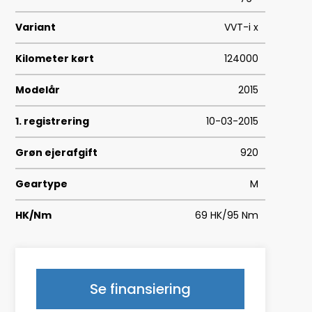
Variant
VVT-i x
Kilometer kørt
124000
Modelår
2015
1. registrering
10-03-2015
Grøn ejerafgift
920
Geartype
M
HK/Nm
69 HK/95 Nm
Type
Mikro
0-100 km/t
14,0
Se finansiering
Tophastighed
157