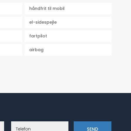
håndfrit til mobil
Farve
Rød
el-sidespejle
motor
1,0
fartpilot
km/l
26,3
airbag
tank
35
SEND