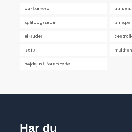
bakkamera
automat
splitbagsæde
antispin
el-ruder
centrall
isofix
multifun
højdejust. førersæde
Har du