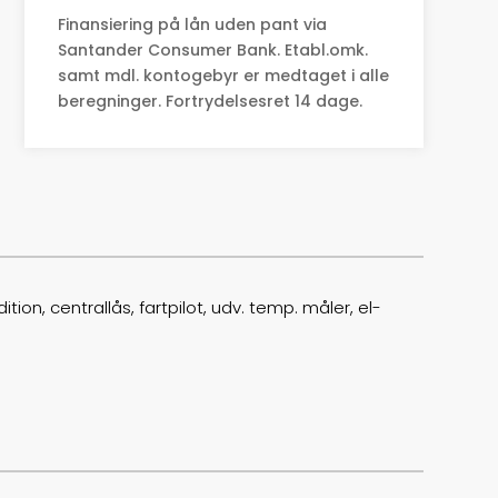
Finansiering på lån uden pant via
Drivmiddel
Benzin
Santander Consumer Bank. Etabl.omk.
samt mdl. kontogebyr er medtaget i alle
Højde
147
beregninger. Fortrydelsesret 14 dage.
Længde
343
Bredde
162
Lasteevne
360
Trækhjul
F
n, centrallås, fartpilot, udv. temp. måler, el-
ABS bremser
false
Airbags
6
Vægt
880
Døre
5