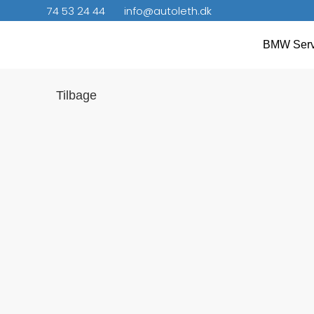
74 53 24 44
info@autoleth.dk
BMW Serv
Tilbage