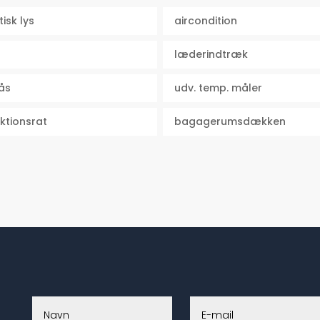
isk lys
aircondition
læderindtræk
ås
udv. temp. måler
ktionsrat
bagagerumsdækken