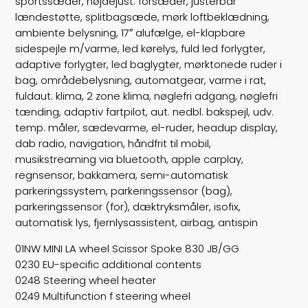
sportssæder, højdejust. forsæder, justerbar
lændestøtte, splitbagsæde, mørk loftbeklædning,
Vægt
1340
ambiente belysning, 17″ alufælge, el-klapbare
sidespejle m/varme, led kørelys, fuld led forlygter,
Døre
3
adaptive forlygter, led baglygter, mørktonede ruder i
bag, områdebelysning, automatgear, varme i rat,
Farve
Sortmetal
fuldaut. klima, 2 zone klima, nøglefri adgang, nøglefri
tænding, adaptiv fartpilot, aut. nedbl. bakspejl, udv.
km/l
71,7
temp. måler, sædevarme, el-ruder, headup display,
dab radio, navigation, håndfrit til mobil,
musikstreaming via bluetooth, apple carplay,
regnsensor, bakkamera, semi-automatisk
parkeringssystem, parkeringssensor (bag),
parkeringssensor (for), dæktryksmåler, isofix,
automatisk lys, fjernlysassistent, airbag, antispin
01NW MINI LA wheel Scissor Spoke 830 JB/GG
0230 EU-specific additional contents
0248 Steering wheel heater
0249 Multifunction f steering wheel