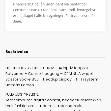
Finansiering på lån uden pant via Santander
Tophastighed
150
Consumer Bank. Etabl.omk. samt mdl. kontogebyr
er medtaget i alle beregninger. Fortrydelsesret 14
Drivmiddel
El
dage.
Batterikapacitet
28,9
Højde
145
Beskrivelse
Længde
385
Bredde
173
HIGHLIGHTS: YOUNIQUE TRIM – Adaptiv fartpilot –
Ratvarme – Comfort adgang – 17″ MINI LA wheel
Lasteevne
435
Scissor Spoke 830 – Headup display – Hi-Fi system
Harman Kardon
Trækhjul
F
FULD UDSTYRSLISTE:
ABS bremser
false
kørecomputer, digitalt cockpit, bagagerumsdækken,
multifunktionsrat, læderrat, læderindtræk,
Airbags
6