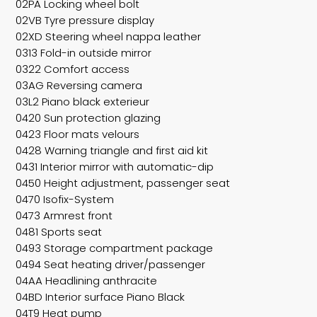
02PA Locking wheel bolt
02VB Tyre pressure display
02XD Steering wheel nappa leather
0313 Fold-in outside mirror
0322 Comfort access
03AG Reversing camera
03L2 Piano black exterieur
0420 Sun protection glazing
0423 Floor mats velours
0428 Warning triangle and first aid kit
0431 Interior mirror with automatic-dip
0450 Height adjustment, passenger seat
0470 Isofix-System
0473 Armrest front
0481 Sports seat
0493 Storage compartment package
0494 Seat heating driver/passenger
04AA Headlining anthracite
04BD Interior surface Piano Black
04T9 Heat pump