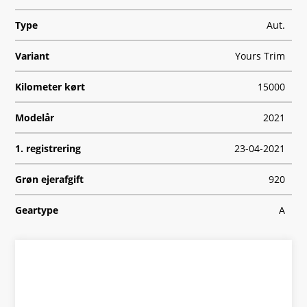
Type
Aut.
Variant
Yours Trim
Kilometer kørt
15000
Modelår
2021
1. registrering
23-04-2021
Grøn ejerafgift
920
Geartype
A
HK/Nm
184 HK/270 Nm
Type
Mikro
Se finansiering
0-100 km/t
7,3