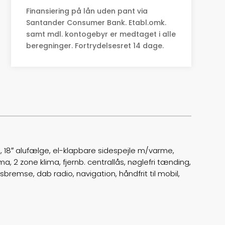
Finansiering på lån uden pant via
0-100 km/t
7,9
Santander Consumer Bank. Etabl.omk.
samt mdl. kontogebyr er medtaget i alle
Tophastighed
224
beregninger. Fortrydelsesret 14 dage.
Drivmiddel
Diesel
Højde
153
Længde
436
Bredde
182
 18″ alufælge, el-klapbare sidespejle m/varme,
Lasteevne
510
ma, 2 zone klima, fjernb. centrallås, nøglefri tænding,
sbremse, dab radio, navigation, håndfrit til mobil,
Trækhjul
F
ABS bremser
false
Airbags
6