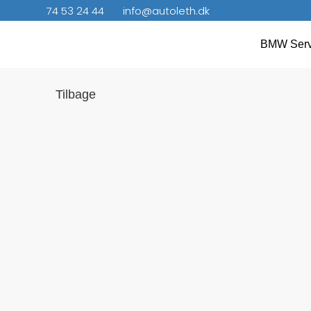
74 53 24 44
info@autoleth.dk
BMW Serv
Tilbage