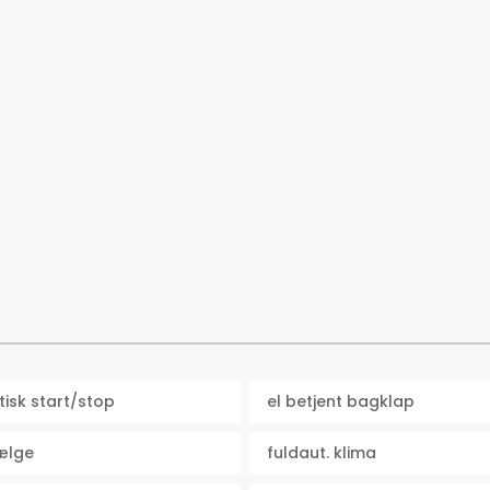
isk start/stop
el betjent bagklap
fælge
fuldaut. klima