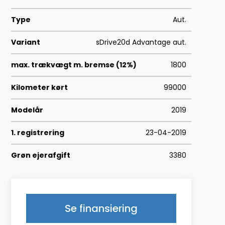
Type
Aut.
Variant
sDrive20d Advantage aut.
max. trækvægt m. bremse (12%)
1800
Kilometer kørt
99000
Modelår
2019
1. registrering
23-04-2019
Grøn ejerafgift
3380
Geartype
A
HK/Nm
190 HK/400 Nm
Se finansiering
Type
CUV