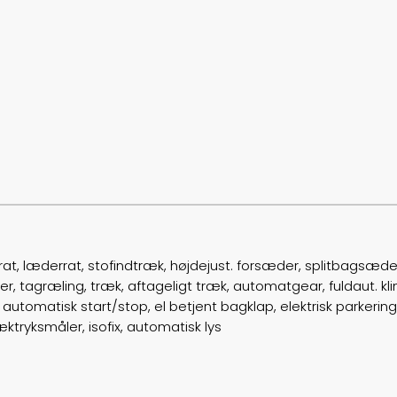
, læderrat, stofindtræk, højdejust. forsæder, splitbagsæde,
gter, tagræling, træk, aftageligt træk, automatgear, fuldaut. kli
automatisk start/stop, el betjent bagklap, elektrisk parkering
tryksmåler, isofix, automatisk lys