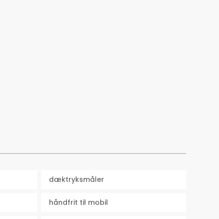
dæktryksmåler
håndfrit til mobil