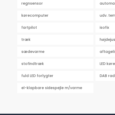
regnsensor
automa
kørecomputer
udv. te
fartpilot
isofix
træk
højdeju
sædevarme
aftagel
stofindtræk
LED køre
fuld LED forlygter
DAB rad
el-klapbare sidespejle m/varme