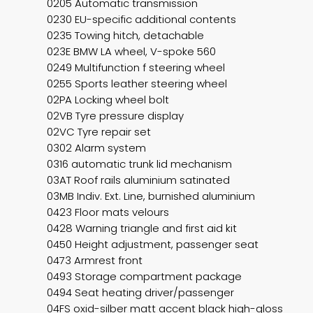
0205 Automatic transmission
0230 EU-specific additional contents
0235 Towing hitch, detachable
023E BMW LA wheel, V-spoke 560
0249 Multifunction f steering wheel
0255 Sports leather steering wheel
02PA Locking wheel bolt
02VB Tyre pressure display
02VC Tyre repair set
0302 Alarm system
0316 automatic trunk lid mechanism
03AT Roof rails aluminium satinated
03MB Indiv. Ext. Line, burnished aluminium
0423 Floor mats velours
0428 Warning triangle and first aid kit
0450 Height adjustment, passenger seat
0473 Armrest front
0493 Storage compartment package
0494 Seat heating driver/passenger
04FS oxid-silber matt accent black high-gloss