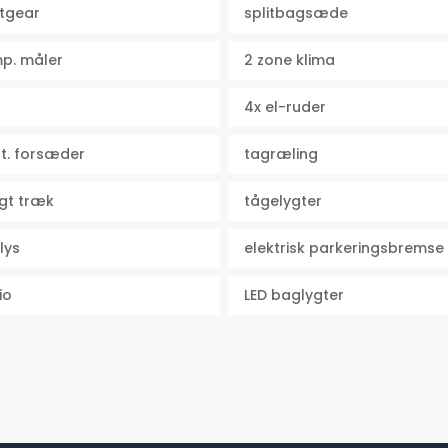
tgear
splitbagsæde
mp. måler
2 zone klima
4x el-ruder
st. forsæder
tagræling
igt træk
tågelygter
lys
elektrisk parkeringsbremse
io
LED baglygter