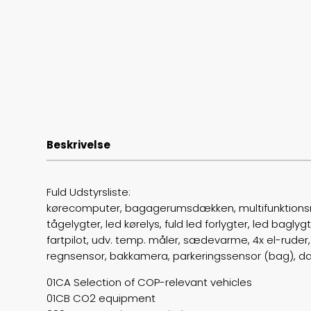
Beskrivelse
Fuld Udstyrsliste:
kørecomputer, bagagerumsdækken, multifunktionsrat
tågelygter, led kørelys, fuld led forlygter, led bagly
fartpilot, udv. temp. måler, sædevarme, 4x el-ruder, 
regnsensor, bakkamera, parkeringssensor (bag), dæk
01CA Selection of COP-relevant vehicles
01CB CO2 equipment