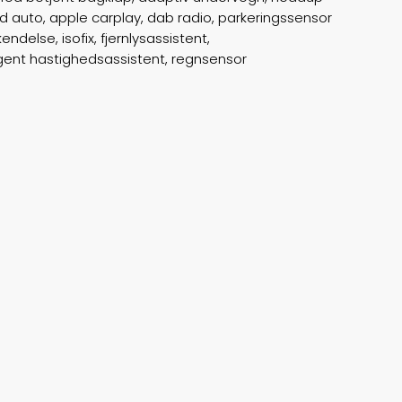
id auto, apple carplay, dab radio, parkeringssensor
else, isofix, fjernlysassistent,
ABS bremser
false
igent hastighedsassistent, regnsensor
Airbags
6
Vægt
2260
Døre
5
Farve
Hvidmetal