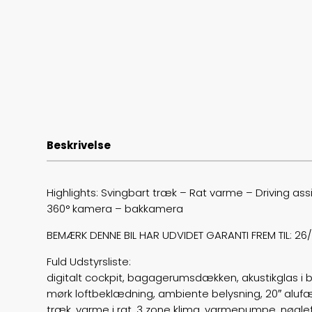
Beskrivelse
Highlights: Svingbart træk – Rat varme – Driving a
360° kamera – bakkamera
BEMÆRK DENNE BIL HAR UDVIDET GARANTI FREM TIL: 26
Fuld Udstyrsliste:
digitalt cockpit, bagagerumsdækken, akustikglas i 
mørk loftbeklædning, ambiente belysning, 20″ alufælge
træk, varme i rat, 3 zone klima, varmepumpe, nøgle