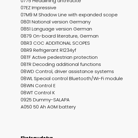
0775 Headlining anthracite
07EZ Impressive
07M9 M Shadow Line with expanded scope
0801 National version Germany
0851 Language version German
0879 On-board literature, German
08R3 COC ADDITIONAL SCOPES
08R9 Refrigerant R1234yf
08TF Active pedestrian protection
08TR Decoding additional functions
08WD Control, driver assistance systems
08WL Special control Bluetooth/Wi-Fi module
08WN Control E
08WT Control K
0925 Dummy-SALAPA
A050 50 Ah AGM battery