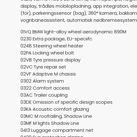
display, trådløs mobilopladning, app integration, el
(for), parkeringssensor (bag), 360° kamera, bakkame
vognbaneassistent, automatisk nødbremsesystem, aut
01VQ BMW light-alloy wheel aerodynamic 890M
0230 Extra package, EU-speciifc
0248 Steering wheel heater
02PA Locking wheel bolt
02VB Tyre pressure display
02VC Tyre repair set
02VF Adaptive M chassis
0302 Alarm system
0322 Comfort access
03AC Trailer coupling
03DE Omission of specific design scopes
03KA Acoustic comfort glazing
03MC M roofrailing, Shadow Line
03MF M lights Shadow Line
0413 Luggage compartment net