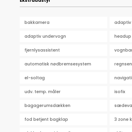
Ekstraudstyr
bakkamera
adaptiv 
adaptiv undervogn
headup 
fjernlysassistent
vognban
automatisk nødbremsesystem
regnsen
el-soltag
navigat
udv. temp. måler
isofix
bagagerumsdækken
sædeva
fod betjent bagklap
3 zone 