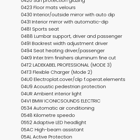
0420 Sun protection glazing
0423 Floor mats velours
0430 Interior/outside mirror with auto dip
0431 Interior mirror with automatic-dip
0481 Sports seat
0488 Lumbar support, driver and passenger
0491 Backrest width adjustment driver
0494 Seat heating driver/passenger
04K9 Inter.trim finishers aluminum fine cut
04T2 LADEKABEL PROFESSIONAL (MODE 3)
04T3 Flexible Charger (Mode 2)
04U0 Electroplat.cover/clip f.operat.elements
04U9 Acoustic pedestrian protection
04UR Ambient interior light
04V1 BMW ICONICSOUNDS ELECTRIC
0534 Automatic air conditioning
0548 Kilometre speedo
0552 Adaptive LED headlight
05AC High-beam assistant
05AL Active Protection