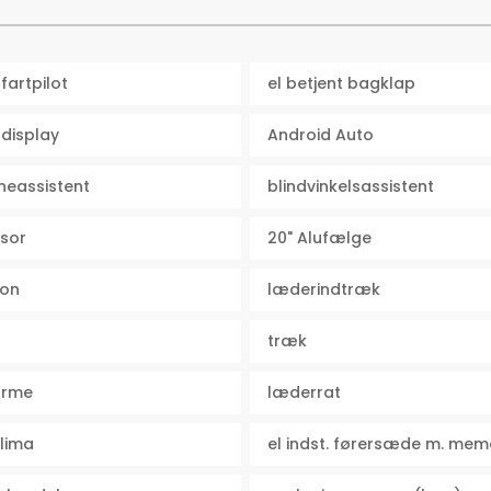
fartpilot
el betjent bagklap
display
Android Auto
eassistent
blindvinkelsassistent
sor
20" Alufælge
ion
læderindtræk
træk
rme
læderrat
klima
el indst. førersæde m. mem