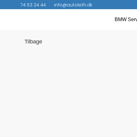
74 53 24 44
info@autoleth.dk
BMW Serv
Tilbage