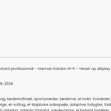
ssistant professional – Harman Kardon Hi-Fi – Head-up disp
/9-2026
bag, læderindtræk, sportssæder, læderrat, el indst. forsæde
, el-soltag, el-klapbare sidespejle, adaptive forlygter, fuld l
fri adgang, adaptiv fartpilot, sædevarme, el betjent bagklap