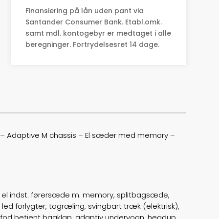
Finansiering på lån uden pant via
0-100 km/t
6,8
Santander Consumer Bank. Etabl.omk.
samt mdl. kontogebyr er medtaget i alle
Tophastighed
180
beregninger. Fortrydelsesret 14 dage.
Drivmiddel
El
Rækkevidde
461
Batterikapacitet
74,0
Højde
167
lay – Adaptive M chassis – El sæder med memory –
Længde
473
Bredde
189
r, el indst. førersæde m. memory, splitbagsæde,
Lasteevne
465
ed forlygter, tagræling, svingbart træk (elektrisk),
, fod betjent bagklap, adaptiv undervogn, headup
Trækhjul
B