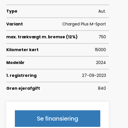
Type
Aut.
Variant
Charged Plus M-Sport
max. trækvægt m. bremse (12%)
750
Kilometer kørt
15000
Modelår
2024
1. registrering
27-09-2023
Grøn ejerafgift
840
Geartype
A
HK/Nm
286 HK/400 Nm
Se finansiering
Type
SUV