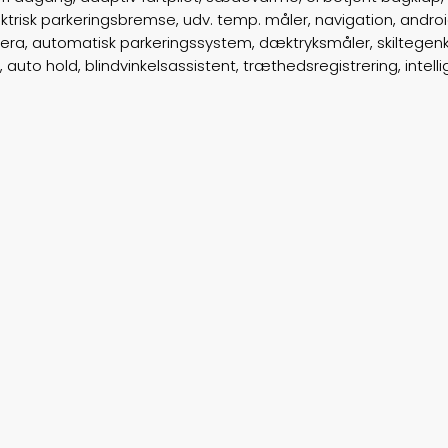
ektrisk parkeringsbremse, udv. temp. måler, navigation, andro
ra, automatisk parkeringssystem, dæktryksmåler, skiltegenkend
o hold, blindvinkelsassistent, træthedsregistrering, intell