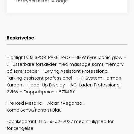
Tophastighed
180
Fortrydelsesret 14 dage.
Drivmiddel
El
Rækkevidde
446
Beskrivelse
Batterikapacitet
64,8
Højde
156
Highlights: M SPORTPAKET PRO – BMW nyre iconic glow –
El. justerbare forsæder med massage samt memory
Længde
455
på førersæder – Driving Assistant Professional –
Parking assistant professional – HiFi System Harman
Bredde
185
Kardon – Head-Up Display – AC-Laden Professional
22kW – Doppelspeiche 871M 19″
Lasteevne
610
Fire Red Metallic – Alcan./Veganza-
Trækhjul
4
Komb.Schw./Kontr.st.Blau
Fabriksgaranti til d. 19-02-2027 med mulighed for
ABS bremser
false
forlængelse