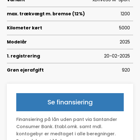
max. trækvægt m. bremse (12%)
1200
Kilometer kørt
5000
Modelår
2025
1. registrering
20-02-2025
Grøn ejerafgift
920
Geartype
A
HK/Nm
313 HK/494 Nm
Se finansiering
Type
CUV
Finansiering på lån uden pant via Santander
0-100 km/t
5,6
Consumer Bank. Etabl.omk. samt mdl.
kontogebyr er medtaget i alle beregninger.