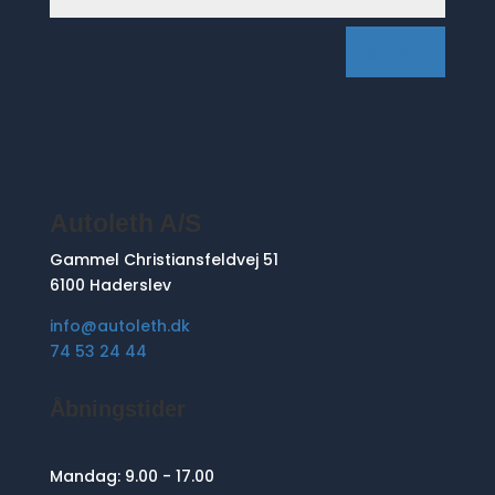
SEND
Autoleth A/S
Gammel Christiansfeldvej 51
6100 Haderslev
info@autoleth.dk
74 53 24 44
Åbningstider
Mandag:
9.00 - 17.00