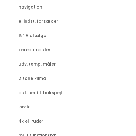
navigation
el indst. forsæder
19" Alufælge
kørecomputer
udv. temp. måler
2 zone klima
aut. nedbl. bakspejl
isofix
4x el-ruder
multifunktionsrat