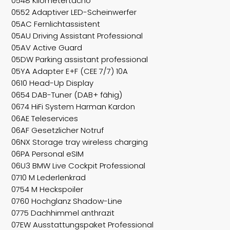
0548 Kilometertacho
0552 Adaptiver LED-Scheinwerfer
05AC Fernlichtassistent
05AU Driving Assistant Professional
05AV Active Guard
05DW Parking assistant professional
05YA Adapter E+F (CEE 7/7) 10A
0610 Head-Up Display
0654 DAB-Tuner (DAB+ fähig)
0674 HiFi System Harman Kardon
06AE Teleservices
06AF Gesetzlicher Notruf
06NX Storage tray wireless charging
06PA Personal eSIM
06U3 BMW Live Cockpit Professional
0710 M Lederlenkrad
0754 M Heckspoiler
0760 Hochglanz Shadow-Line
0775 Dachhimmel anthrazit
07EW Ausstattungspaket Professional