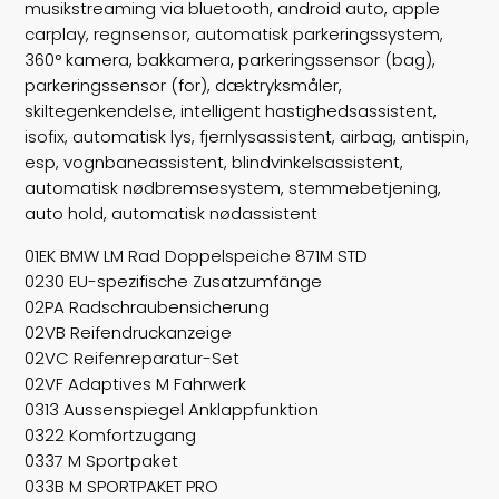
musikstreaming via bluetooth, android auto, apple
carplay, regnsensor, automatisk parkeringssystem,
360° kamera, bakkamera, parkeringssensor (bag),
parkeringssensor (for), dæktryksmåler,
skiltegenkendelse, intelligent hastighedsassistent,
isofix, automatisk lys, fjernlysassistent, airbag, antispin,
esp, vognbaneassistent, blindvinkelsassistent,
automatisk nødbremsesystem, stemmebetjening,
auto hold, automatisk nødassistent
01EK BMW LM Rad Doppelspeiche 871M STD
0230 EU-spezifische Zusatzumfänge
02PA Radschraubensicherung
02VB Reifendruckanzeige
02VC Reifenreparatur-Set
02VF Adaptives M Fahrwerk
0313 Aussenspiegel Anklappfunktion
0322 Komfortzugang
0337 M Sportpaket
033B M SPORTPAKET PRO