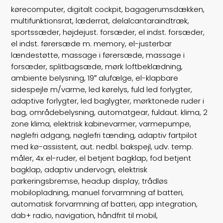
Airbags
6
kørecomputer, digitalt cockpit, bagagerumsdækken,
multifunktionsrat, læderrat, delalcantaraindtræk,
Vægt
1995
sportssæder, højdejust. forsæder, el indst. forsæder,
el indst. førersæde m. memory, el-justerbar
Døre
5
lændestøtte, massage i førersæde, massage i
forsæder, splitbagsæde, mørk loftbeklædning,
Farve
Rødmetal
ambiente belysning, 19″ alufælge, el-klapbare
sidespejle m/varme, led kørelys, fuld led forlygter,
adaptive forlygter, led baglygter, mørktonede ruder i
bag, områdebelysning, automatgear, fuldaut. klima, 2
zone klima, elektrisk kabinevarmer, varmepumpe,
nøglefri adgang, nøglefri tænding, adaptiv fartpilot
med kø-assistent, aut. nedbl. bakspejl, udv. temp.
måler, 4x el-ruder, el betjent bagklap, fod betjent
bagklap, adaptiv undervogn, elektrisk
parkeringsbremse, headup display, trådløs
mobilopladning, manuel forvarmning af batteri,
automatisk forvarmning af batteri, app integration,
dab+ radio, navigation, håndfrit til mobil,