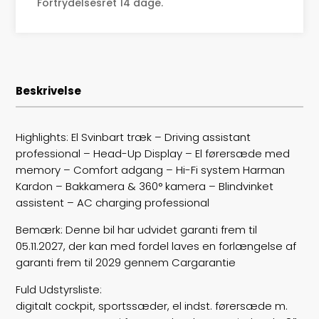
Tophastighed
180
Fortrydelsesret 14 dage.
Drivmiddel
El
Rækkevidde
429
Beskrivelse
Batterikapacitet
64,8
Højde
164
Highlights: El Svinbart træk – Driving assistant
professional – Head-Up Display – El førersæde med
Længde
450
memory – Comfort adgang – Hi-Fi system Harman
Kardon – Bakkamera & 360° kamera – Blindvinket
Bredde
185
assistent – AC charging professional
Lasteevne
780
Bemærk: Denne bil har udvidet garanti frem til
05.11.2027, der kan med fordel laves en forlængelse af
Trækhjul
4
garanti frem til 2029 gennem Cargarantie
Fuld Udstyrsliste:
ABS bremser
false
digitalt cockpit, sportssæder, el indst. førersæde m.