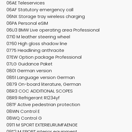
06AE Teleservices
06AF Statutory emergency call
06NX Storage tray wireless charging
06PA Personal eSIM
06U3 BMW Live operating area Professional
0710 M leather steering wheel
0760 High gloss shadow line
0775 Headlining anthracite
07EW Option package Professional
07LG Guidance Paket
0801 German version
0851 Language version German
0879 On-board literature, German
08R3 COC ADDITIONAL SCOPES
08R9 Refrigerant R1234yf
08TF Active pedestrian protection
08WN Control E
08WQ Control G
09T1 M SPORT EXTERIEURUMFAENGE
09T2 M SPORT interior equipment