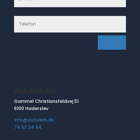
SEND
Autoleth A/S
Gammel Christiansfeldvej 51
6100 Haderslev
info@autoleth.dk
74 53 24 44