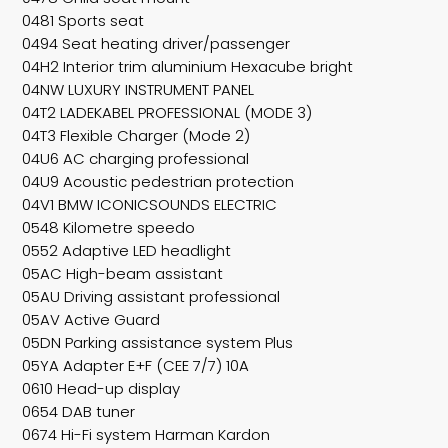
0481 Sports seat
0494 Seat heating driver/passenger
04H2 Interior trim aluminium Hexacube bright
04NW LUXURY INSTRUMENT PANEL
04T2 LADEKABEL PROFESSIONAL (MODE 3)
04T3 Flexible Charger (Mode 2)
04U6 AC charging professional
04U9 Acoustic pedestrian protection
04V1 BMW ICONICSOUNDS ELECTRIC
0548 Kilometre speedo
0552 Adaptive LED headlight
05AC High-beam assistant
05AU Driving assistant professional
05AV Active Guard
05DN Parking assistance system Plus
05YA Adapter E+F (CEE 7/7) 10A
0610 Head-up display
0654 DAB tuner
0674 Hi-Fi system Harman Kardon