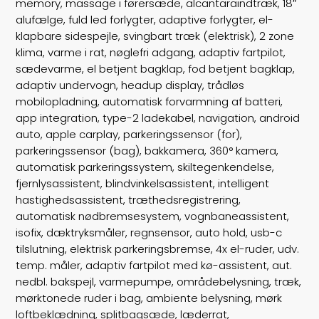
Airbags
memory, massage i førersæde, alcantaraindtræk, 18″
6
alufælge, fuld led forlygter, adaptive forlygter, el-
Vægt
1800
klapbare sidespejle, svingbart træk (elektrisk), 2 zone
klima, varme i rat, nøglefri adgang, adaptiv fartpilot,
Døre
5
sædevarme, el betjent bagklap, fod betjent bagklap,
adaptiv undervogn, headup display, trådløs
Farve
Hvid
mobilopladning, automatisk forvarmning af batteri,
app integration, type-2 ladekabel, navigation, android
auto, apple carplay, parkeringssensor (for),
parkeringssensor (bag), bakkamera, 360° kamera,
automatisk parkeringssystem, skiltegenkendelse,
fjernlysassistent, blindvinkelsassistent, intelligent
hastighedsassistent, træthedsregistrering,
automatisk nødbremsesystem, vognbaneassistent,
isofix, dæktryksmåler, regnsensor, auto hold, usb-c
tilslutning, elektrisk parkeringsbremse, 4x el-ruder, udv.
temp. måler, adaptiv fartpilot med kø-assistent, aut.
nedbl. bakspejl, varmepumpe, områdebelysning, træk,
mørktonede ruder i bag, ambiente belysning, mørk
loftbeklædning, splitbagsæde, læderrat,