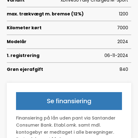
Variant
xDrive30 Fully Charged M-Sport
max. trækvægt m. bremse (12%)
1200
Kilometer kørt
7000
Modelår
2024
1. registrering
06-11-2024
Grøn ejerafgift
840
Geartype
A
HK/Nm
313 HK/494 Nm
Se finansiering
Type
CUV
Finansiering på lån uden pant via Santander
0-100 km/t
5,7
Consumer Bank. Etabl.omk. samt mdl.
kontogebyr er medtaget i alle beregninger.