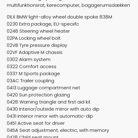
multifunktionsrat, kørecomputer, bagagerumsdækken
01LX BMW light-alloy wheel double spoke 838M
0230 Extra package, EU-speciifc
0248 Steering wheel heater
02PA Locking wheel bolt
02VB Tyre pressure display
02VF Adaptive M chassis
0302 Alarm system
0322 Comfort access
0337 M Sports package
03AC Trailer coupling
0413 Luggage compartment net
0420 Sun protection glazing
0428 Warning triangle and first aid kit
0430 Interior/outside mirror with auto dip
0431 Interior mirror with automatic-dip
0451 Active seat for driver
045A Seat adjustment, electric, with memory
0478 Child seat mount