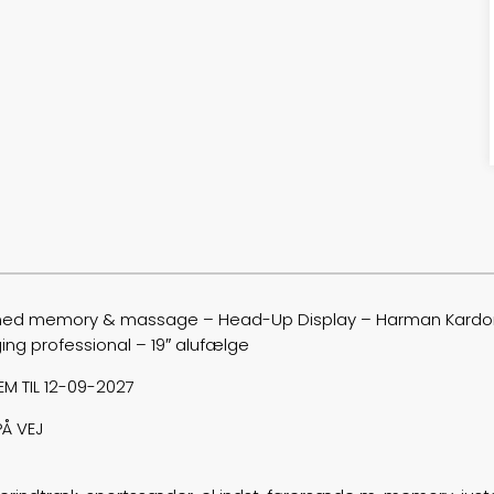
 med memory & massage – Head-Up Display – Harman Kardon Hi
ing professional – 19″ alufælge
M TIL 12-09-2027
PÅ VEJ