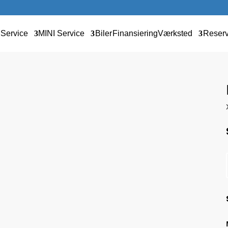
Service
MINI Service
Biler
Finansiering
Værksted
Reser