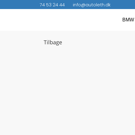
74 53 24 44
info@autoleth.dk
BMW 
Tilbage