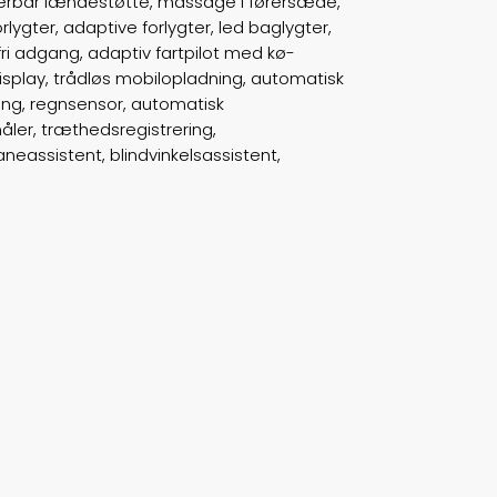
sterbar lændestøtte, massage i førersæde,
lygter, adaptive forlygter, led baglygter,
Airbags
6
ri adgang, adaptiv fartpilot med kø-
isplay, trådløs mobilopladning, automatisk
Vægt
1800
tning, regnsensor, automatisk
ler, træthedsregistrering,
Døre
5
aneassistent, blindvinkelsassistent,
Farve
Gråmetal