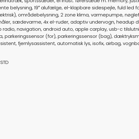
læderindtræk, sportssæder, el indst. førersæde m. memory, ju
 belysning, 19″ alufælge, el-klapbare sidespejle, fuld led for
ektrisk), områdebelysning, 2 zone klima, varmepumpe, nøglef
. måler, sædevarme, 4x el-ruder, adaptiv undervogn, headup d
b radio, navigation, android auto, apple carplay, usb-c tilslu
 parkeringssensor (for), parkeringssensor (bag), dæktryksmå
istent, fjernlysassistent, automatisk lys, isofix, airbag, vognb
 STD