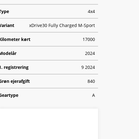
Type
4x4
Variant
xDrive30 Fully Charged M-Sport
Kilometer kørt
17000
Modelår
2024
1. registrering
9 2024
Grøn ejerafgift
840
Geartype
A
HK/Nm
313 HK/494 Nm
Type
CUV
Se finansiering
0-100 km/t
5,7