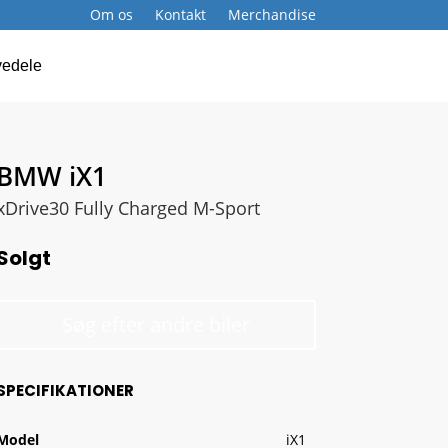
Om os
Kontakt
Merchandise
Book service
vedele
BMW iX1
xDrive30 Fully Charged M-Sport
Solgt
Søg efter andre biler
SPECIFIKATIONER
Model
iX1