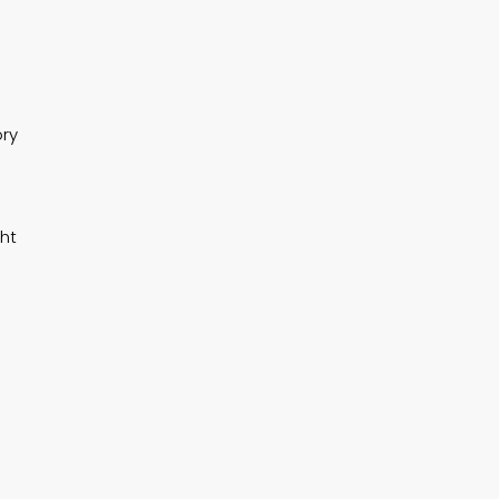
ory
ht