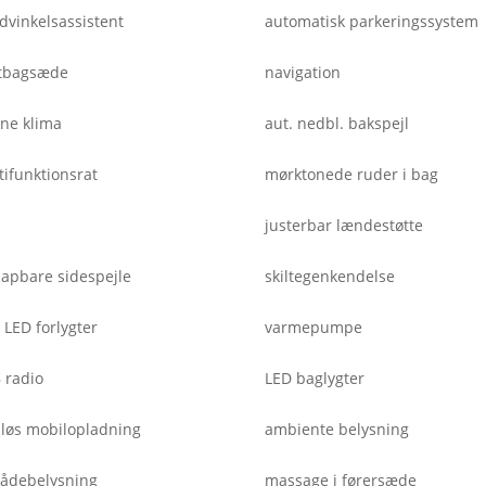
ndvinkelsassistent
automatisk parkeringssystem
itbagsæde
navigation
one klima
aut. nedbl. bakspejl
tifunktionsrat
mørktonede ruder i bag
justerbar lændestøtte
klapbare sidespejle
skiltegenkendelse
 LED forlygter
varmepumpe
 radio
LED baglygter
dløs mobilopladning
ambiente belysning
ådebelysning
massage i førersæde