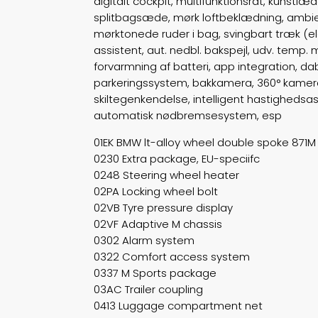
digitalt cockpit, multifunktionsrat, kunst
splitbagsæde, mørk loftbeklædning, ambiente
mørktonede ruder i bag, svingbart træk (el
assistent, aut. nedbl. bakspejl, udv. temp
forvarmning af batteri, app integration, da
parkeringssystem, bakkamera, 360° kamera,
skiltegenkendelse, intelligent hastighedsass
automatisk nødbremsesystem, esp
01EK BMW lt-alloy wheel double spoke 871M
0230 Extra package, EU-speciifc
0248 Steering wheel heater
02PA Locking wheel bolt
02VB Tyre pressure display
02VF Adaptive M chassis
0302 Alarm system
0322 Comfort access system
0337 M Sports package
03AC Trailer coupling
0413 Luggage compartment net