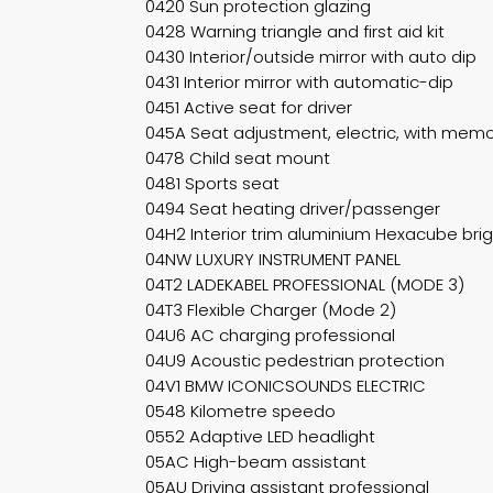
0420 Sun protection glazing
0428 Warning triangle and first aid kit
0430 Interior/outside mirror with auto dip
0431 Interior mirror with automatic-dip
0451 Active seat for driver
045A Seat adjustment, electric, with mem
0478 Child seat mount
0481 Sports seat
0494 Seat heating driver/passenger
04H2 Interior trim aluminium Hexacube brig
04NW LUXURY INSTRUMENT PANEL
04T2 LADEKABEL PROFESSIONAL (MODE 3)
04T3 Flexible Charger (Mode 2)
04U6 AC charging professional
04U9 Acoustic pedestrian protection
04V1 BMW ICONICSOUNDS ELECTRIC
0548 Kilometre speedo
0552 Adaptive LED headlight
05AC High-beam assistant
05AU Driving assistant professional