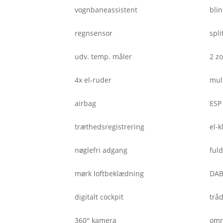
vognbaneassistent
bli
regnsensor
spl
udv. temp. måler
2 z
4x el-ruder
mul
airbag
ESP
træthedsregistrering
el-
nøglefri adgang
fuld
mørk loftbeklædning
DAB
digitalt cockpit
trå
360° kamera
omr