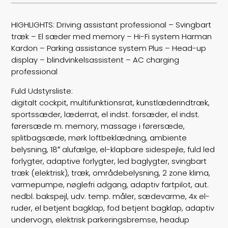
Højde
164
HIGHLIGHTS: Driving assistant professional – Svingbart
træk – El sæder med memory – Hi-Fi system Harman
Længde
450
Kardon – Parking assistance system Plus – Head-up
display – blindvinkelsassistent – AC charging
Bredde
185
professional
Lasteevne
780
Fuld Udstyrsliste:
digitalt cockpit, multifunktionsrat, kunstlæderindtræk,
Trækhjul
4
sportssæder, læderrat, el indst. forsæder, el indst.
førersæde m. memory, massage i førersæde,
ABS bremser
false
splitbagsæde, mørk loftbeklædning, ambiente
belysning, 18″ alufælge, el-klapbare sidespejle, fuld led
Airbags
6
forlygter, adaptive forlygter, led baglygter, svingbart
træk (elektrisk), træk, områdebelysning, 2 zone klima,
Vægt
1800
varmepumpe, nøglefri adgang, adaptiv fartpilot, aut.
nedbl. bakspejl, udv. temp. måler, sædevarme, 4x el-
Døre
5
ruder, el betjent bagklap, fod betjent bagklap, adaptiv
undervogn, elektrisk parkeringsbremse, headup
Farve
Sortmetal