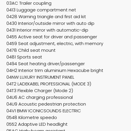
03AC Trailer coupling
0413 Luggage compartment net
0428 Warning triangle and first aid kit
0430 Interior/outside mirror with auto dip
0431 Interior mirror with automatic-dip
0455 Active seat for driver and passenger
0459 Seat adjustment, electric, with memory
0478 Child seat mount
0481 Sports seat
0494 Seat heating driver/passenger
04H2 Interior trim aluminium Hexacube bright
04NW LUXURY INSTRUMENT PANEL
04T2 LADEKABEL PROFESSIONAL (MODE 3)
04T3 Flexible Charger (Mode 2)
04U6 AC charging professional
04U9 Acoustic pedestrian protection
04V1 BMW ICONICSOUNDS ELECTRIC
0548 Kilometre speedo
0552 Adaptive LED headlight
05AC High-beam assistant