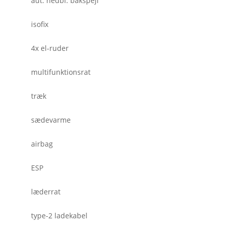
aut. nedbl. bakspejl
isofix
4x el-ruder
multifunktionsrat
træk
sædevarme
airbag
ESP
læderrat
type-2 ladekabel