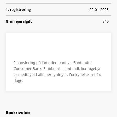
1. registrering
22-01-2025
Grøn ejerafgift
840
Geartype
A
HK/Nm
313 HK/494 Nm
Se finansiering
Type
CUV
Finansiering på lån uden pant via Santander
0-100 km/t
5,7
Consumer Bank. Etabl.omk. samt mdl. kontogebyr
er medtaget i alle beregninger. Fortrydelsesret 14
Tophastighed
180
dage.
Drivmiddel
El
Rækkevidde
430
Beskrivelse
Batterikapacitet
64,8