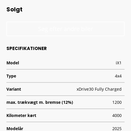
Solgt
Søg efter andre biler
SPECIFIKATIONER
Model
iX1
Type
4x4
Variant
xDrive30 Fully Charged
max. trækvægt m. bremse (12%)
1200
Kilometer kørt
4000
Modelår
2025