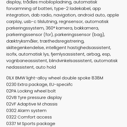
display, trådløs mobilopladning, automatisk
forvarmning af batteri, type-2 ladekabel, app
integration, dab radio, navigation, android auto, apple
carplay, usb-c tilslutning, regnsensor, automatisk
parkeringssystem, 360° kamera, bakkamera,
parkeringssensor (for), parkeringssensor (bag),
dæktryksmåler, træthedsregistrering,
skiltegenkendelse, intelligent hastighedsassistent,
isofix, automatisk lys, fjernlysassistent, airbag, esp,
vognbaneassistent, blindvinkelsassistent, automatisk
nødassistent, auto hold
01LX BMW light-alloy wheel double spoke 838M
0230 Extra package, EU-speciifc
02PA Locking wheel bolt
02VB Tyre pressure display
02VF Adaptive M chassis
0302 Alarm system
0322 Comfort access
0337 M Sports package