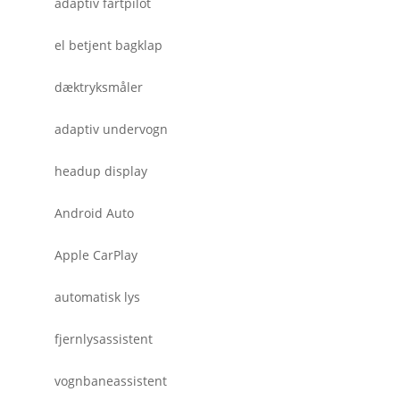
adaptiv fartpilot
el betjent bagklap
dæktryksmåler
adaptiv undervogn
headup display
Android Auto
Apple CarPlay
automatisk lys
fjernlysassistent
vognbaneassistent