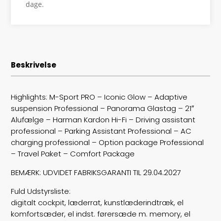
Drivmiddel
El
dage.
Rækkevidde
549
Batterikapacitet
81,2
Beskrivelse
Højde
152
Længde
506
Highlights: M-Sport PRO – Iconic Glow – Adaptive
suspension Professional – Panorama Glastag – 21″
Bredde
190
Alufælge – Harman Kardon Hi-Fi – Driving assistant
professional – Parking Assistant Professional – AC
Lasteevne
705
charging professional – Option package Professional
– Travel Paket – Comfort Package
Trækhjul
B
BEMÆRK: UDVIDET FABRIKSGARANTI TIL 29.04.2027
ABS bremser
false
Fuld Udstyrsliste:
digitalt cockpit, læderrat, kunstlæderindtræk, el
Airbags
6
komfortsæder, el indst. førersæde m. memory, el