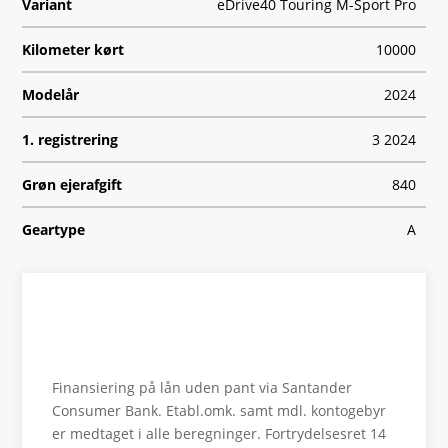
Variant
eDrive40 Touring M-Sport Pro
Kilometer kørt
10000
Modelår
2024
1. registrering
3 2024
Grøn ejerafgift
840
Geartype
A
HK/Nm
340 HK/400 Nm
Type
St.car
Se finansiering
0-100 km/t
6,1
Finansiering på lån uden pant via Santander
Tophastighed
193
Consumer Bank. Etabl.omk. samt mdl. kontogebyr
er medtaget i alle beregninger. Fortrydelsesret 14