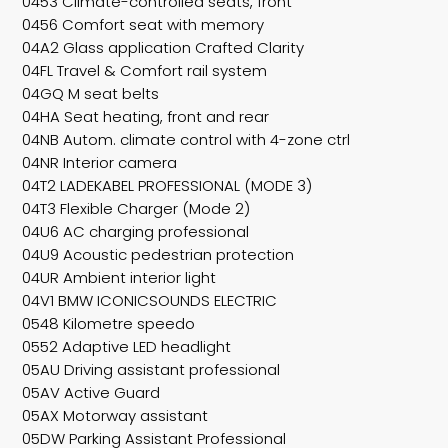
0453 Climate-controlled seats, front
0456 Comfort seat with memory
04A2 Glass application Crafted Clarity
04FL Travel & Comfort rail system
04GQ M seat belts
04HA Seat heating, front and rear
04NB Autom. climate control with 4-zone ctrl
04NR Interior camera
04T2 LADEKABEL PROFESSIONAL (MODE 3)
04T3 Flexible Charger (Mode 2)
04U6 AC charging professional
04U9 Acoustic pedestrian protection
04UR Ambient interior light
04V1 BMW ICONICSOUNDS ELECTRIC
0548 Kilometre speedo
0552 Adaptive LED headlight
05AU Driving assistant professional
05AV Active Guard
05AX Motorway assistant
05DW Parking Assistant Professional