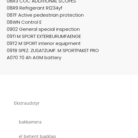
08R3 COC ADDITIONAL SCOPES
08R9 Refrigerant R1234yf
08TF Active pedestrian protection
08WN Control E
0902 General special inspection
09T1 M SPORT EXTERIEURUMFAENGE
09T2 M SPORT interior equipment
09TB SPEZ. ZUSATZUMF. M SPORTPAKET PRO
A070 70 Ah AGM battery
Ekstraudstyr
bakkamera
el betjent bagklap