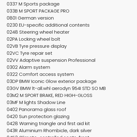
0337 M Sports package
033B M SPORT PACKAGE PRO
0801 German version
0230 EU-specific additional contents
0248 Steering wheel heater
02PA Locking wheel bolt
02VB Tyre pressure display
02VC Tyre repair set
02VV Adaptive suspension Professional
0302 Alarm system
0322 Comfort access system
03DP BMW Iconic Glow exterior package
03GV BMW lt-all.whl aerodyn 954I STD SO MB
03M2 M SPORT BRAKE, RED HIGH-GLOSS
03MF M lights Shadow Line
0402 Panorama glass roof
0420 Sun protection glazing
0428 Warning triangle and first aid kit
043R Aluminium Rhombicle, dark silver