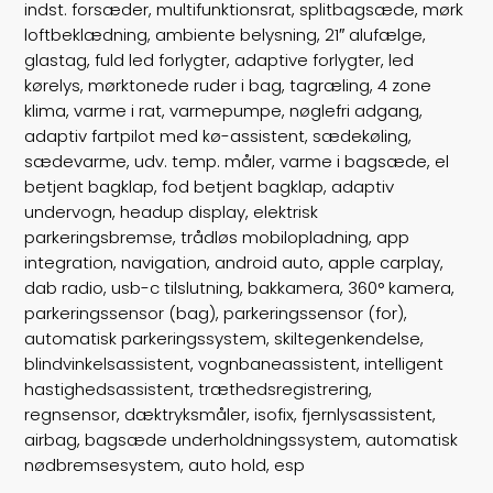
indst. forsæder, multifunktionsrat, splitbagsæde, mørk
Vægt
2255
loftbeklædning, ambiente belysning, 21″ alufælge,
Døre
glastag, fuld led forlygter, adaptive forlygter, led
5
kørelys, mørktonede ruder i bag, tagræling, 4 zone
Farve
Grønmetal
klima, varme i rat, varmepumpe, nøglefri adgang,
adaptiv fartpilot med kø-assistent, sædekøling,
sædevarme, udv. temp. måler, varme i bagsæde, el
betjent bagklap, fod betjent bagklap, adaptiv
undervogn, headup display, elektrisk
parkeringsbremse, trådløs mobilopladning, app
integration, navigation, android auto, apple carplay,
dab radio, usb-c tilslutning, bakkamera, 360° kamera,
parkeringssensor (bag), parkeringssensor (for),
automatisk parkeringssystem, skiltegenkendelse,
blindvinkelsassistent, vognbaneassistent, intelligent
hastighedsassistent, træthedsregistrering,
regnsensor, dæktryksmåler, isofix, fjernlysassistent,
airbag, bagsæde underholdningssystem, automatisk
nødbremsesystem, auto hold, esp