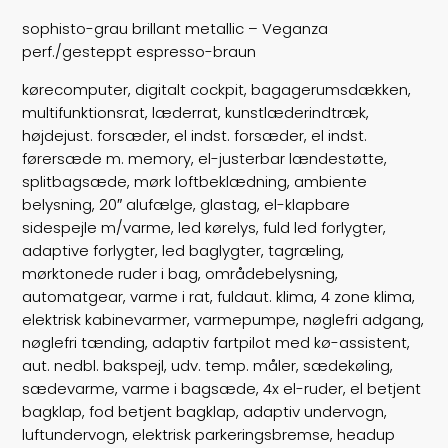
Trækhjul
B
sophisto-grau brillant metallic – Veganza
perf./gesteppt espresso-braun
ABS bremser
false
kørecomputer, digitalt cockpit, bagagerumsdækken,
Airbags
multifunktionsrat, læderrat, kunstlæderindtræk,
6
højdejust. forsæder, el indst. forsæder, el indst.
Vægt
2255
førersæde m. memory, el-justerbar lændestøtte,
splitbagsæde, mørk loftbeklædning, ambiente
Døre
5
belysning, 20″ alufælge, glastag, el-klapbare
sidespejle m/varme, led kørelys, fuld led forlygter,
Farve
Gråmetal
adaptive forlygter, led baglygter, tagræling,
mørktonede ruder i bag, områdebelysning,
automatgear, varme i rat, fuldaut. klima, 4 zone klima,
elektrisk kabinevarmer, varmepumpe, nøglefri adgang,
nøglefri tænding, adaptiv fartpilot med kø-assistent,
aut. nedbl. bakspejl, udv. temp. måler, sædekøling,
sædevarme, varme i bagsæde, 4x el-ruder, el betjent
bagklap, fod betjent bagklap, adaptiv undervogn,
luftundervogn, elektrisk parkeringsbremse, headup