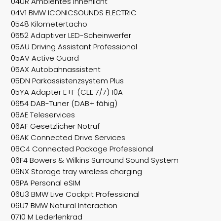
04UR Ambientes Innenlicht
04V1 BMW ICONICSOUNDS ELECTRIC
0548 Kilometertacho
0552 Adaptiver LED-Scheinwerfer
05AU Driving Assistant Professional
05AV Active Guard
05AX Autobahnassistent
05DN Parkassistenzsystem Plus
05YA Adapter E+F (CEE 7/7) 10A
0654 DAB-Tuner (DAB+ fähig)
06AE Teleservices
06AF Gesetzlicher Notruf
06AK Connected Drive Services
06C4 Connected Package Professional
06F4 Bowers & Wilkins Surround Sound System
06NX Storage tray wireless charging
06PA Personal eSIM
06U3 BMW Live Cockpit Professional
06U7 BMW Natural Interaction
0710 M Lederlenkrad