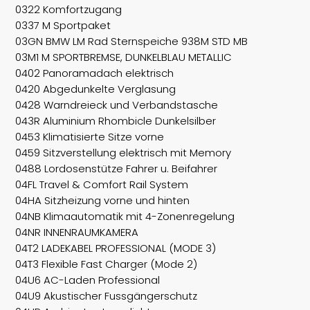
0322 Komfortzugang
0337 M Sportpaket
03GN BMW LM Rad Sternspeiche 938M STD MB
03M1 M SPORTBREMSE, DUNKELBLAU METALLIC
0402 Panoramadach elektrisch
0420 Abgedunkelte Verglasung
0428 Warndreieck und Verbandstasche
043R Aluminium Rhombicle Dunkelsilber
0453 Klimatisierte Sitze vorne
0459 Sitzverstellung elektrisch mit Memory
0488 Lordosenstütze Fahrer u. Beifahrer
04FL Travel & Comfort Rail System
04HA Sitzheizung vorne und hinten
04NB Klimaautomatik mit 4-Zonenregelung
04NR INNENRAUMKAMERA
04T2 LADEKABEL PROFESSIONAL (MODE 3)
04T3 Flexible Fast Charger (Mode 2)
04U6 AC-Laden Professional
04U9 Akustischer Fussgängerschutz