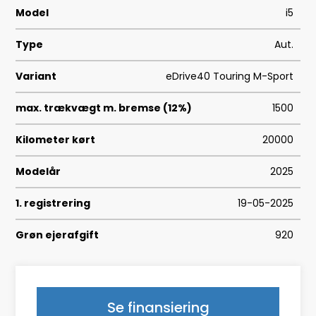
Model
i5
Type
Aut.
Variant
eDrive40 Touring M-Sport
max. trækvægt m. bremse (12%)
1500
Kilometer kørt
20000
Modelår
2025
1. registrering
19-05-2025
Grøn ejerafgift
920
Geartype
A
HK/Nm
340 HK/400 Nm
Se finansiering