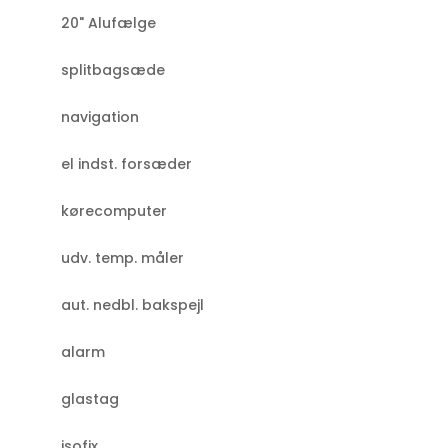
20" Alufælge
splitbagsæde
navigation
el indst. forsæder
kørecomputer
udv. temp. måler
aut. nedbl. bakspejl
alarm
glastag
isofix