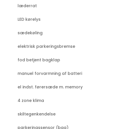
læderrat
LED kørelys
sædekøling
elektrisk parkeringsbremse
fod betjent bagklap
manuel forvarmning af batteri
el indst. førersæde m. memory
4 zone klima
skiltegenkendelse
parkeringssensor (bag)