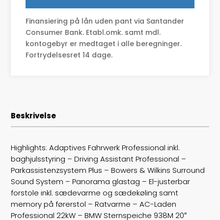
Type
St.car
Finansiering på lån uden pant via Santander
0-100 km/t
6,1
Consumer Bank. Etabl.omk. samt mdl.
kontogebyr er medtaget i alle beregninger.
Tophastighed
193
Fortrydelsesret 14 dage.
Drivmiddel
El
Rækkevidde
580
Beskrivelse
Batterikapacitet
81,2
Højde
152
Highlights: Adaptives Fahrwerk Professional inkl.
baghjulsstyring – Driving Assistant Professional –
Længde
506
Parkassistenzsystem Plus – Bowers & Wilkins Surround
Sound System – Panorama glastag – El-justerbar
Bredde
190
forstole inkl. sædevarme og sædekøling samt
memory på førerstol – Ratvarme – AC-Laden
Lasteevne
535
Professional 22kW – BMW Sternspeiche 938M 20″