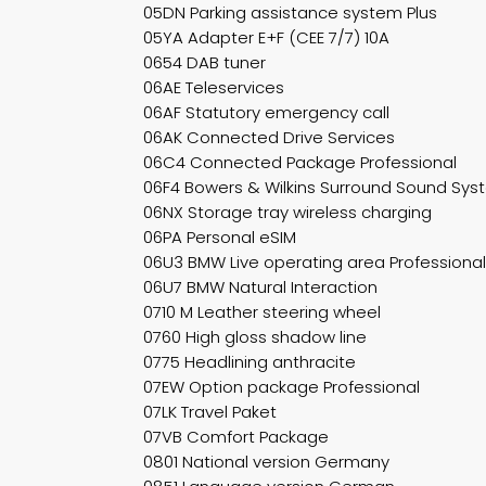
05DN Parking assistance system Plus
05YA Adapter E+F (CEE 7/7) 10A
0654 DAB tuner
06AE Teleservices
06AF Statutory emergency call
06AK Connected Drive Services
06C4 Connected Package Professional
06F4 Bowers & Wilkins Surround Sound Sy
06NX Storage tray wireless charging
06PA Personal eSIM
06U3 BMW Live operating area Professional
06U7 BMW Natural Interaction
0710 M Leather steering wheel
0760 High gloss shadow line
0775 Headlining anthracite
07EW Option package Professional
07LK Travel Paket
07VB Comfort Package
0801 National version Germany