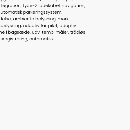
Trækhjul
B
egration, type-2 ladekabel, navigation,
 automatisk parkeringssystem,
ABS bremser
false
endelse, ambiente belysning, mørk
elysning, adaptiv fartpilot, adaptiv
Airbags
6
arme i bagsæde, udv. temp. måler, trådløs
dsregistrering, automatisk
Vægt
2195
Døre
4
Farve
Carbonsortmetal