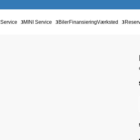
Service
MINI Service
Biler
Finansiering
Værksted
Reser