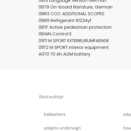
0851 Language version German
0879 On-board literature, German
08R3 COC ADDITIONAL SCOPES
08R9 Refrigerant R1234yf
08TF Active pedestrian protection
08WN Control E
09T1 M SPORT EXTERIEURUMFAENGE
09T2 M SPORT interior equipment
A070 70 Ah AGM battery
Ekstraudstyr
bakkamera
adap
adaptiv undervogn
hea