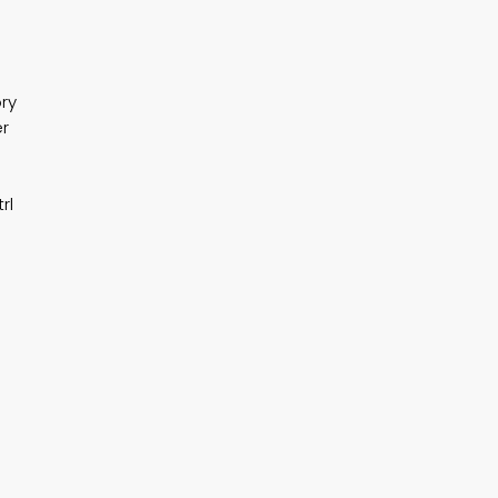
ry
er
rl