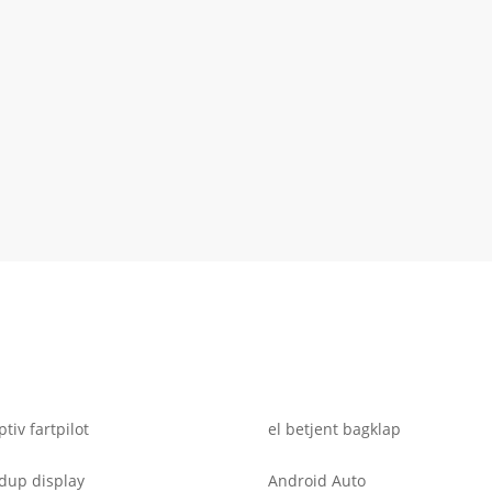
tiv fartpilot
el betjent bagklap
dup display
Android Auto