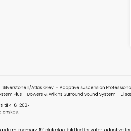
 i ‘Silverstone II/Atlas Grey’ – Adaptive suspension Professiona
system Plus – Bowers & Wilkins Surround Sound System – El
i til 4-8-2027
e ønskes.
sæde m. memory, 19″ alufælge, fuld led forlygter, adaptive fo