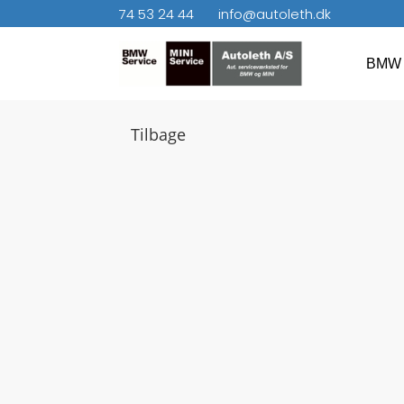
74 53 24 44
info@autoleth.dk
BMW 
Tilbage