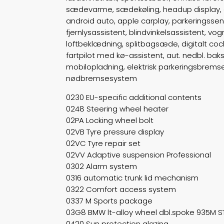
sædevarme, sædekøling, headup display, ad
android auto, apple carplay, parkeringsse
fjernlysassistent, blindvinkelsassistent, v
loftbeklædning, splitbagsæde, digitalt cock
fartpilot med kø-assistent, aut. nedbl. bak
mobilopladning, elektrisk parkeringsbremse,
nødbremsesystem
0230 EU-specific additional contents
0248 Steering wheel heater
02PA Locking wheel bolt
02VB Tyre pressure display
02VC Tyre repair set
02VV Adaptive suspension Professional
0302 Alarm system
0316 automatic trunk lid mechanism
0322 Comfort access system
0337 M Sports package
03G8 BMW lt-alloy wheel dbl.spoke 935M 
0420 Sun protection glazing