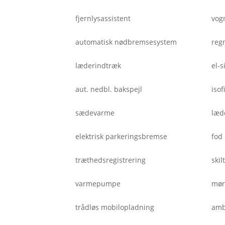
fjernlysassistent
vog
automatisk nødbremsesystem
reg
læderindtræk
el-s
aut. nedbl. bakspejl
isof
sædevarme
læd
elektrisk parkeringsbremse
fod
træthedsregistrering
ski
varmepumpe
mør
trådløs mobilopladning
amb