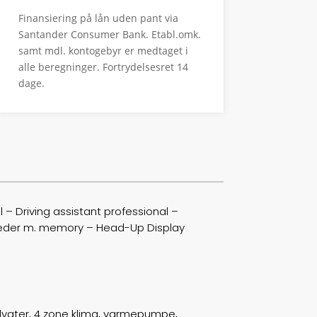
Type
Sedan
Finansiering på lån uden pant via
0-100 km/t
6,0
Santander Consumer Bank. Etabl.omk.
samt mdl. kontogebyr er medtaget i
Tophastighed
193
alle beregninger. Fortrydelsesret 14
dage.
Drivmiddel
El
Rækkevidde
575
Batterikapacitet
81,2
Højde
152
l – Driving assistant professional –
Længde
506
 sæder m. memory – Head-Up Display
Bredde
190
Lasteevne
545
rlygter, 4 zone klima, varmepumpe,