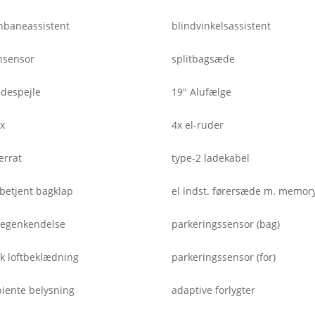
nbaneassistent
blindvinkelsassistent
nsensor
splitbagsæde
idespejle
19" Alufælge
ix
4x el-ruder
errat
type-2 ladekabel
 betjent bagklap
el indst. førersæde m. memor
ltegenkendelse
parkeringssensor (bag)
k loftbeklædning
parkeringssensor (for)
iente belysning
adaptive forlygter