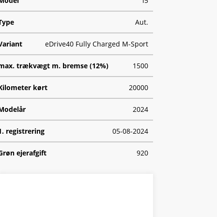
Model
i5
Type
Aut.
Variant
eDrive40 Fully Charged M-Sport
max. trækvægt m. bremse (12%)
1500
Kilometer kørt
20000
Modelår
2024
1. registrering
05-08-2024
Grøn ejerafgift
920
Geartype
A
HK/Nm
340 HK/400 Nm
Se finansiering