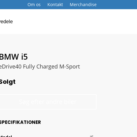
Om os
Kontakt
Merchandise
Book service
vedele
BMW i5
eDrive40 Fully Charged M-Sport
Solgt
Søg efter andre biler
SPECIFIKATIONER