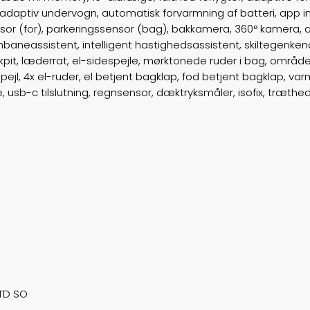
aptiv undervogn, automatisk forvarmning af batteri, app int
nsor (for), parkeringssensor (bag), bakkamera, 360° kamera,
ognbaneassistent, intelligent hastighedsassistent, skiltegenk
pit, læderrat, el-sidespejle, mørktonede ruder i bag, områdeb
spejl, 4x el-ruder, el betjent bagklap, fod betjent bagklap, v
 usb-c tilslutning, regnsensor, dæktryksmåler, isofix, træthe
STD SO