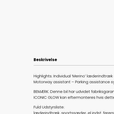
Beskrivelse
Highlights: Individual ‘Merino’ læderindtræk
Motorway assistant – Parking assistance 
BEMÆRK: Denne bil har udvidet fabriksgarant
ICONIC GLOW kan eftermonteres hvis dett
Fuld Udstyrsliste:
læderindtræk, sportssæder, el indst. fører