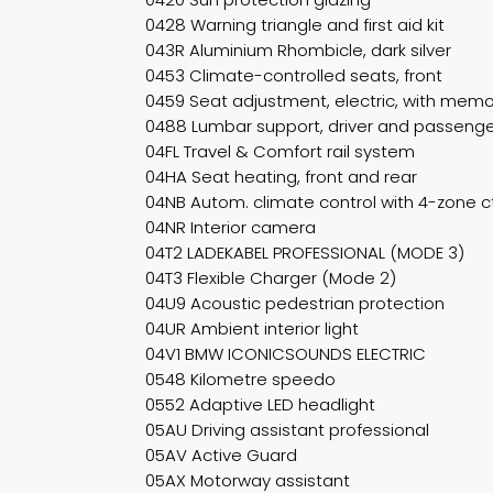
0428 Warning triangle and first aid kit
043R Aluminium Rhombicle, dark silver
0453 Climate-controlled seats, front
0459 Seat adjustment, electric, with memo
0488 Lumbar support, driver and passeng
04FL Travel & Comfort rail system
04HA Seat heating, front and rear
04NB Autom. climate control with 4-zone ct
04NR Interior camera
04T2 LADEKABEL PROFESSIONAL (MODE 3)
04T3 Flexible Charger (Mode 2)
04U9 Acoustic pedestrian protection
04UR Ambient interior light
04V1 BMW ICONICSOUNDS ELECTRIC
0548 Kilometre speedo
0552 Adaptive LED headlight
05AU Driving assistant professional
05AV Active Guard
05AX Motorway assistant