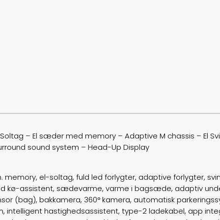
 – Soltag – El sæder med memory – Adaptive M chassis – El Svi
surround sound system – Head-Up Display
 memory, el-soltag, fuld led forlygter, adaptive forlygter, svin
ed kø-assistent, sædevarme, varme i bagsæde, adaptiv under
sensor (bag), bakkamera, 360° kamera, automatisk parkerings
intelligent hastighedsassistent, type-2 ladekabel, app integ