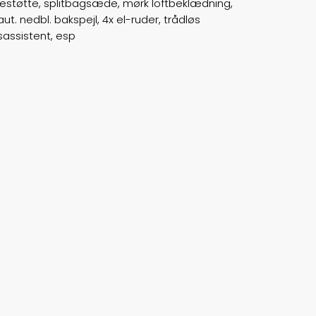
ndestøtte, splitbagsæde, mørk loftbeklædning,
t. nedbl. bakspejl, 4x el-ruder, trådløs
ABS bremser
false
ysassistent, esp
Airbags
6
Vægt
2050
Døre
5
Farve
Sortmetal