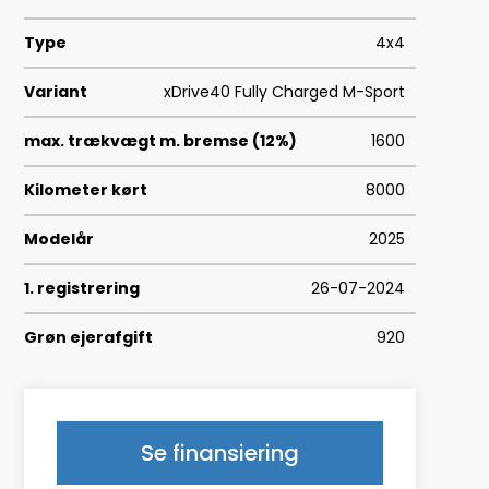
Type
4x4
Variant
xDrive40 Fully Charged M-Sport
max. trækvægt m. bremse (12%)
1600
Kilometer kørt
8000
Modelår
2025
1. registrering
26-07-2024
Grøn ejerafgift
920
Geartype
A
HK/Nm
401 HK/600 Nm
Se finansiering
Type
Halvkombi