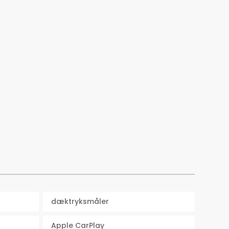
dæktryksmåler
Apple CarPlay