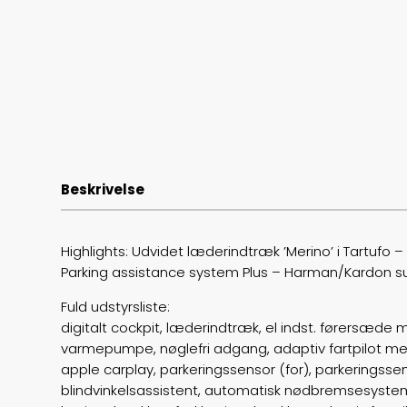
Beskrivelse
Highlights: Udvidet læderindtræk ’Merino’ i Tartufo
Parking assistance system Plus – Harman/Kardon 
Fuld udstyrsliste:
digitalt cockpit, læderindtræk, el indst. førersæde m.
varmepumpe, nøglefri adgang, adaptiv fartpilot m
apple carplay, parkeringssensor (for), parkerings
blindvinkelsassistent, automatisk nødbremsesystem, 