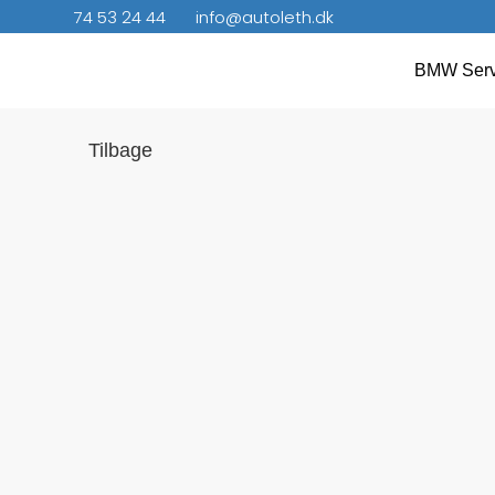
74 53 24 44
info@autoleth.dk
BMW Serv
Tilbage