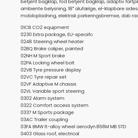
betjent bagklap, fod betjent bagklap, adaptiv fartp
ambiente belysning, 18″ alufælge, el-klapbare sidesp
mobilopladning, elektrisk parkeringsbremse, dab radio
01CB CO2 equipment
0230 Extra package, EU-speciifc
0248 Steering wheel heater
02BQ Brake caliper, painted
02NH M Sport brake
02PA Locking wheel bolt
02VB Tyre pressure display
02VC Tyre repair set
02VF Adaptive M chassis
02VL Variable sport steering
0302 Alarm system
0322 Comfort access system
0337 M Sports package
03AC Trailer coupling
03FA BMW lt-alloy wheel aerodyn.858M MB STD
0403 Glass roof, electrical