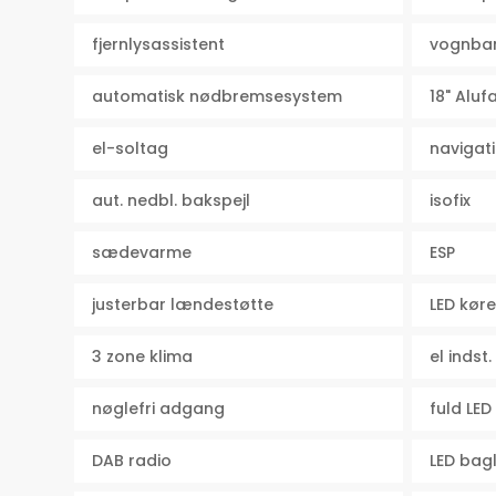
fjernlysassistent
vognban
automatisk nødbremsesystem
18" Alu
el-soltag
navigat
aut. nedbl. bakspejl
isofix
sædevarme
ESP
justerbar lændestøtte
LED køre
3 zone klima
el inds
nøglefri adgang
fuld LED
DAB radio
LED bag