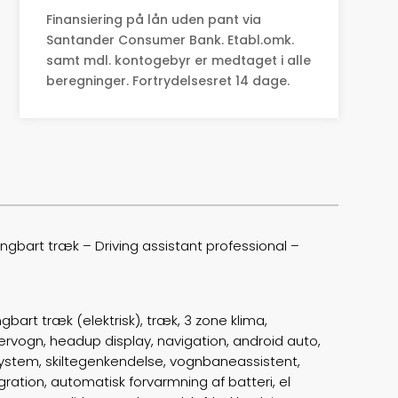
Finansiering på lån uden pant via
0-100 km/t
5,1
Santander Consumer Bank. Etabl.omk.
samt mdl. kontogebyr er medtaget i alle
Tophastighed
200
beregninger. Fortrydelsesret 14 dage.
Drivmiddel
El
Rækkevidde
548
Batterikapacitet
81,1
Højde
145
ngbart træk – Driving assistant professional –
Længde
478
Bredde
185
gbart træk (elektrisk), træk, 3 zone klima,
vogn, headup display, navigation, android auto,
Lasteevne
555
system, skiltegenkendelse, vognbaneassistent,
ration, automatisk forvarmning af batteri, el
Trækhjul
4