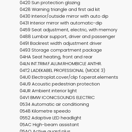
0420 Sun protection glazing
0428 Warning triangle and first aid kit
0430 Interior/outside mirror with auto dip
0431 Interior mirror with automatic-dip
0459 Seat adjustment, electric, with memory
0488 Lumbar support, driver and passenger
0491 Backrest width adjustment driver
0493 Storage compartment package
04HA Seat heating, front and rear
04LN INT.TRIM.F.ALUM.RHOMBICLE ANTHR.
04T2 LADEKABEL PROFESSIONAL (MODE 3)
04U0 Electroplat.cover/clip f.operat.elements
04U9 Acoustic pedestrian protection
04UR Ambient interior light
04V1 BMW ICONICSOUNDS ELECTRIC
0534 Automatic air conditioning
0548 Kilometre speedo
0552 Adaptive LED headlight
05AC High-beam assistant
05AQ Active guard plus