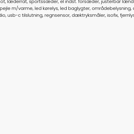
ilot, læderrat, sportssæder, el indst. forsæder, justerbar læ
ejle m/varme, led kørelys, led baglygter, områdebelysning, au
, usb-c tilslutning, regnsensor, dæktryksmåler, isofix, fjernl