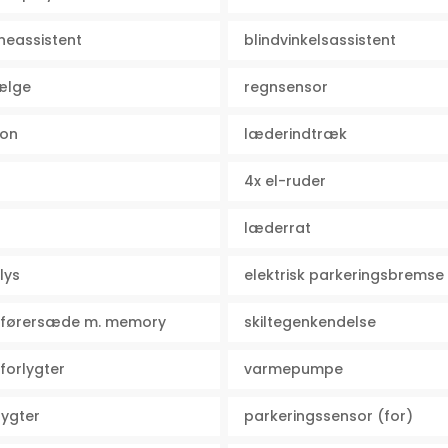
eassistent
blindvinkelsassistent
fælge
regnsensor
ion
læderindtræk
4x el-ruder
læderrat
lys
elektrisk parkeringsbremse
t. førersæde m. memory
skiltegenkendelse
 forlygter
varmepumpe
lygter
parkeringssensor (for)