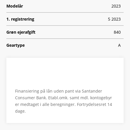
Modelår
2023
1. registrering
5 2023
Grøn ejerafgift
840
Geartype
A
HK/Nm
340 HK/430 Nm
Type
Halvkombi
Se finansiering
0-100 km/t
5,6
Finansiering på lån uden pant via Santander
Tophastighed
190
Consumer Bank. Etabl.omk. samt mdl. kontogebyr
er medtaget i alle beregninger. Fortrydelsesret 14
Drivmiddel
El
dage.
Rækkevidde
584