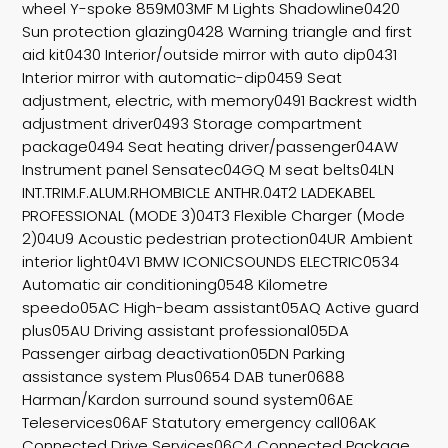
wheel Y-spoke 859M03MF M Lights Shadowline0420
Sun protection glazing0428 Warning triangle and first
aid kit0430 Interior/outside mirror with auto dip0431
Interior mirror with automatic-dip0459 Seat
adjustment, electric, with memory0491 Backrest width
adjustment driver0493 Storage compartment
package0494 Seat heating driver/passenger04AW
Instrument panel Sensatec04GQ M seat belts04LN
INT.TRIM.F.ALUM.RHOMBICLE ANTHR.04T2 LADEKABEL
PROFESSIONAL (MODE 3)04T3 Flexible Charger (Mode
2)04U9 Acoustic pedestrian protection04UR Ambient
interior light04V1 BMW ICONICSOUNDS ELECTRIC0534
Automatic air conditioning0548 Kilometre
speedo05AC High-beam assistant05AQ Active guard
plus05AU Driving assistant professional05DA
Passenger airbag deactivation05DN Parking
assistance system Plus0654 DAB tuner0688
Harman/Kardon surround sound system06AE
Teleservices06AF Statutory emergency call06AK
Connected Drive Services06C4 Connected Package