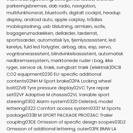
parkeringsbremse, dab radio, navigation,
Farve
Sortmetal
multifunktionsrat, bluetooth, digitalt cockpit, headup
display, android auto, apple carplay, trådløs
mobilopladning, usb tilslutning, armlæn, isofix,
bagagerumsdækken, dellæder, læderrat,
sportssæder, automatisk lys, fjernlysassistent, led
kørelys, fuld led forlygter, airbag, abs, esp, servo,
vognbaneassistent, blindvinkelsassistent, automatisk
nødbremsesystem, mørktonede ruder i bag, ikke
ryger, service ok, træk, svingbart træk (elektrisk)01CB
CO2 equipment0230 EU-specific additional
contents02NH M Sport brake02PA Locking wheel
bolt02VB Tyre pressure display02VC Tyre repair
set02VF Adaptive M chassis02VL Variable sport
steering0302 Alarm system0320 Deleted, model
lettering0322 Comfort access system0337 M Sports
package033B M SPORT PACKAGE PRO03AC Trailer
coupling03DE Omission of specific design scopes03DZ
Omission of additional lettering, outer03FK BMW LA