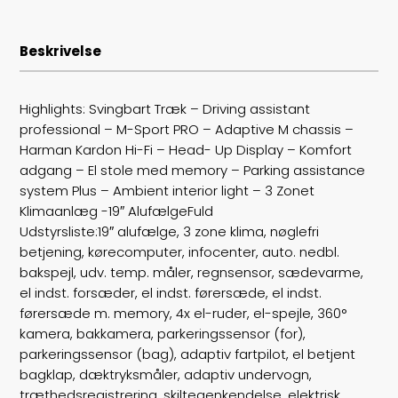
Batterikapacitet
80,7
Beskrivelse
Højde
145
Længde
478
Highlights: Svingbart Træk – Driving assistant
professional – M-Sport PRO – Adaptive M chassis –
Bredde
185
Harman Kardon Hi-Fi – Head- Up Display – Komfort
adgang – El stole med memory – Parking assistance
Lasteevne
480
system Plus – Ambient interior light – 3 Zonet
Klimaanlæg -19″ AlufælgeFuld
Trækhjul
B
Udstyrsliste:19″ alufælge, 3 zone klima, nøglefri
betjening, kørecomputer, infocenter, auto. nedbl.
ABS bremser
false
bakspejl, udv. temp. måler, regnsensor, sædevarme,
el indst. forsæder, el indst. førersæde, el indst.
Airbags
6
førersæde m. memory, 4x el-ruder, el-spejle, 360°
kamera, bakkamera, parkeringssensor (for),
Vægt
2125
parkeringssensor (bag), adaptiv fartpilot, el betjent
bagklap, dæktryksmåler, adaptiv undervogn,
Døre
5
træthedsregistrering, skiltegenkendelse, elektrisk