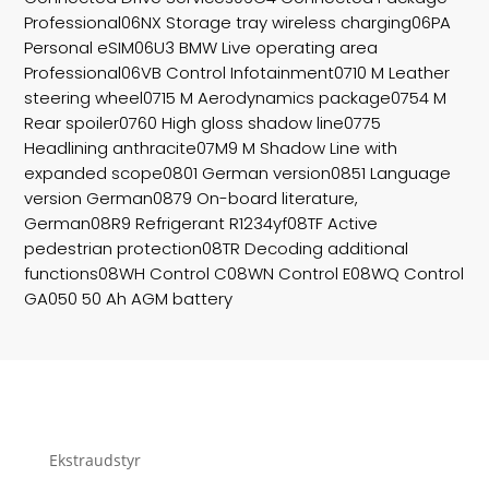
Professional06NX Storage tray wireless charging06PA
Personal eSIM06U3 BMW Live operating area
Professional06VB Control Infotainment0710 M Leather
steering wheel0715 M Aerodynamics package0754 M
Rear spoiler0760 High gloss shadow line0775
Headlining anthracite07M9 M Shadow Line with
expanded scope0801 German version0851 Language
version German0879 On-board literature,
German08R9 Refrigerant R1234yf08TF Active
pedestrian protection08TR Decoding additional
functions08WH Control C08WN Control E08WQ Control
GA050 50 Ah AGM battery
Ekstraudstyr