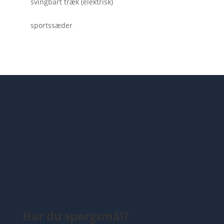
svingbart træk (elektrisk)
sportssæder
Har du spørgsmål?