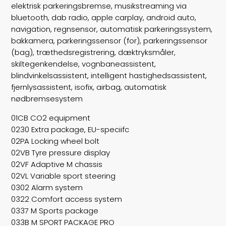
elektrisk parkeringsbremse, musikstreaming via
bluetooth, dab radio, apple carplay, android auto,
navigation, regnsensor, automatisk parkeringssystem,
bakkamera, parkeringssensor (for), parkeringssensor
(bag), træthedsregistrering, dæktryksmåler,
skiltegenkendelse, vognbaneassistent,
blindvinkelsassistent, intelligent hastighedsassistent,
fjernlysassistent, isofix, airbag, automatisk
nødbremsesystem
01CB CO2 equipment
0230 Extra package, EU-speciifc
02PA Locking wheel bolt
02VB Tyre pressure display
02VF Adaptive M chassis
02VL Variable sport steering
0302 Alarm system
0322 Comfort access system
0337 M Sports package
033B M SPORT PACKAGE PRO