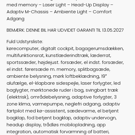
Bredde
185
med memory – Laser Light – Head-Up Display –
Adaptiv M-Chassis – Ambiente Light – Comfort
Lasteevne
480
Adgang
Trækhjul
B
BEMÆRK: DENNE BIL HAR UDVIDET GARANTI TIL 13.05.2027
Fuld Udstyrsliste:
ABS bremser
false
kørecomputer, digitalt cockpit, bagagerumsdækken,
multifunktionsrat, kunstlæderindtræk, læderrat,
Airbags
6
sportssæder, højdejust. forsæder, el indst. forsæder,
Vægt
el indst. førersæde m. memory, splitbagsæde,
2125
ambiente belysning, mørk loftbeklædning, 19″
Døre
5
alufælge, el-klapbare sidespejle, laser forlygter, led
baglygter, mørktonede ruder i bag, svingbart træk
Farve
Grønmetal
(elektrisk), områdebelysning, adaptive forlygter, 3
zone klima, varmepumpe, nøglefri adgang, adaptiv
fartpilot med kø-assistent, sædevarme, el betjent
bagklap, fod betjent bagklap, adaptiv undervogn,
headup display, trådløs mobilopladning, app
integration, automatisk forvarmning af batteri,