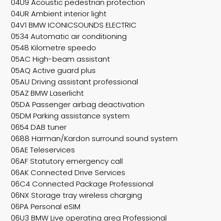
04U9 Acoustic pedestrian protection
04UR Ambient interior light
04V1 BMW ICONICSOUNDS ELECTRIC
0534 Automatic air conditioning
0548 Kilometre speedo
05AC High-beam assistant
05AQ Active guard plus
05AU Driving assistant professional
05AZ BMW Laserlicht
05DA Passenger airbag deactivation
05DM Parking assistance system
0654 DAB tuner
0688 Harman/Kardon surround sound system
06AE Teleservices
06AF Statutory emergency call
06AK Connected Drive Services
06C4 Connected Package Professional
06NX Storage tray wireless charging
06PA Personal eSIM
06U3 BMW Live operating area Professional