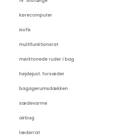
19" Alufælge
kørecomputer
isofix
multifunktionsrat
mørktonede ruder i bag
højdejust. forsæder
bagagerumsdækken
sædevarme
airbag
læderrat