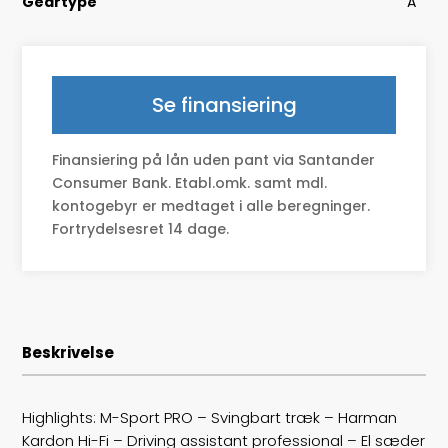
Geartype
A
HK/Nm
340 HK/430 Nm
Type
Halvkombi
Se finansiering
0-100 km/t
5,6
Finansiering på lån uden pant via Santander
Tophastighed
190
Consumer Bank. Etabl.omk. samt mdl.
kontogebyr er medtaget i alle beregninger.
Drivmiddel
El
Fortrydelsesret 14 dage.
Rækkevidde
584
Batterikapacitet
80,7
Beskrivelse
Højde
145
Længde
478
Highlights: M-Sport PRO – Svingbart træk – Harman
Kardon Hi-Fi – Driving assistant professional – El sæder