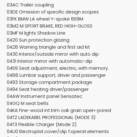
03AC Trailer coupling
03DE Omission of specific design scopes
03FK BMW LA wheel Y-spoke 859M
03M2 M SPORT BRAKE, RED HIGH-GLOSS
03MF M lights Shadow Line
0420 Sun protection glazing
0428 Warning triangle and first aid kit
0430 Interior/outside mirror with auto dip
0431 Interior mirror with automatic-dip
0459 Seat adjustment, electric, with memory
0488 Lumbar support, driver and passenger
0493 Storage compartment package
0494 Seat heating driver/passenger
04AW Instrument panel Sensatec
04GQ M seat belts
04KA Fine-wood int.trim oak grain open-pored
04T2 LADEKABEL PROFESSIONAL (MODE 3)
04T3 Flexible Charger (Mode 2)
04U0 Electroplat.cover/clip f.operat.elements