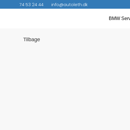
74 53 24 44
info@autoleth.dk
BMW Serv
Tilbage