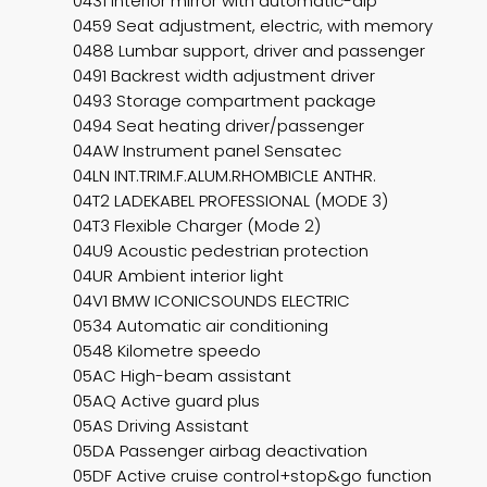
0431 Interior mirror with automatic-dip
0459 Seat adjustment, electric, with memory
0488 Lumbar support, driver and passenger
0491 Backrest width adjustment driver
0493 Storage compartment package
0494 Seat heating driver/passenger
04AW Instrument panel Sensatec
04LN INT.TRIM.F.ALUM.RHOMBICLE ANTHR.
04T2 LADEKABEL PROFESSIONAL (MODE 3)
04T3 Flexible Charger (Mode 2)
04U9 Acoustic pedestrian protection
04UR Ambient interior light
04V1 BMW ICONICSOUNDS ELECTRIC
0534 Automatic air conditioning
0548 Kilometre speedo
05AC High-beam assistant
05AQ Active guard plus
05AS Driving Assistant
05DA Passenger airbag deactivation
05DF Active cruise control+stop&go function