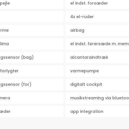
pejle
el indst. forsæder
4x el-ruder
rme
airbag
klima
el indst. førersæde m. mem
ngssensor (bag)
alcantaraindtræk
 forlygter
varmepumpe
ngssensor (for)
digitalt cockpit
amera
musikstreaming via bluetoo
sæder
app integration