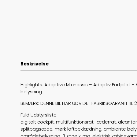
Beskrivelse
Highlights: Adaptive M chassis – Adaptiv Fartpilo
belysning
BEMÆRK: DENNE BIL HAR UDVIDET FABRIKSGARANTI TIL
Fuld Udstyrsliste:
digitalt cockpit, multifunktionsrat, læderrat, alcan
splitbagsæde, mørk loftbeklædning, ambiente belysnin
områdebelysning, 3 zone klima, elektrisk kabinevarme