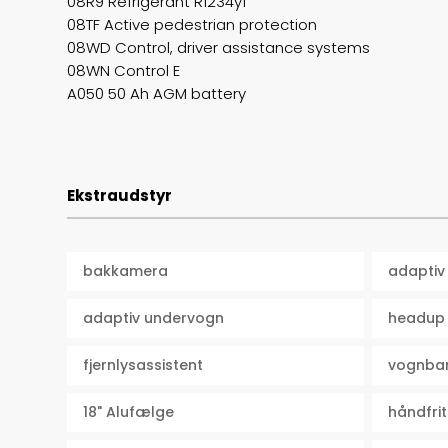
08R9 Refrigerant R1234yf
08TF Active pedestrian protection
08WD Control, driver assistance systems
08WN Control E
A050 50 Ah AGM battery
Ekstraudstyr
bakkamera
adaptiv 
adaptiv undervogn
headup 
fjernlysassistent
vognban
18" Alufælge
håndfrit