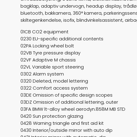
bagklap, adaptiv undervogn, headup display, trådløs
bluetooth, bakkamera, 360° kamera, parkeringssenso
skiltegenkendelse, isofix, blindvinkelsassistent, 
01CB CO2 equipment
0230 EU-specific additional contents
02PA Locking wheel bolt
02VB Tyre pressure display
02VF Adaptive M chassis
02VL Variable sport steering
0302 Alarm system
0320 Deleted, model lettering
0322 Comfort access system
03DE Omission of specific design scopes
03DZ Omission of additional lettering, outer
03FA BMW lt-alloy wheel aerodyn.858M MB STD
0420 Sun protection glazing
0428 Warning triangle and first aid kit
0430 Interior/outside mirror with auto dip