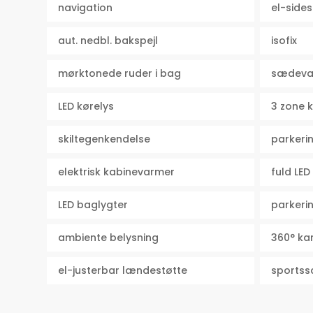
navigation
el-sides
aut. nedbl. bakspejl
isofix
mørktonede ruder i bag
sædeva
LED kørelys
3 zone 
skiltegenkendelse
parkeri
elektrisk kabinevarmer
fuld LED
LED baglygter
parkeri
ambiente belysning
360° k
el-justerbar lændestøtte
sports