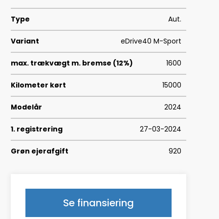
Type
Aut.
Variant
eDrive40 M-Sport
max. trækvægt m. bremse (12%)
1600
Kilometer kørt
15000
Modelår
2024
1. registrering
27-03-2024
Grøn ejerafgift
920
Geartype
A
HK/Nm
340 HK/430 Nm
Se finansiering
Type
Halvkombi