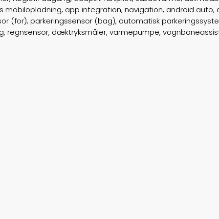
 mobilopladning, app integration, navigation, android auto, ap
r (for), parkeringssensor (bag), automatisk parkeringssystem
airbag, regnsensor, dæktryksmåler, varmepumpe, vognbaneassis