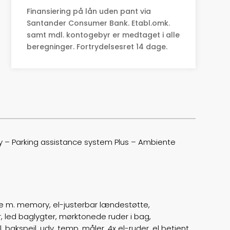
Finansiering på lån uden pant via
0-100 km/t
5,6
Santander Consumer Bank. Etabl.omk.
samt mdl. kontogebyr er medtaget i alle
Tophastighed
190
beregninger. Fortrydelsesret 14 dage.
Drivmiddel
El
Rækkevidde
585
Batterikapacitet
80,7
Højde
145
y – Parking assistance system Plus – Ambiente
Længde
478
Bredde
185
sæde m. memory, el-justerbar lændestøtte,
Lasteevne
480
r, led baglygter, mørktonede ruder i bag,
bakspejl, udv. temp. måler, 4x el-ruder, el betjent
Trækhjul
B