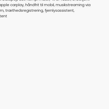
ple carplay, håndfrit til mobil, musikstreaming via
, træthedsregistrering, fjernlysassistent,
ABS bremser
false
tent
Airbags
6
Vægt
2125
Døre
5
Farve
Gråmetal