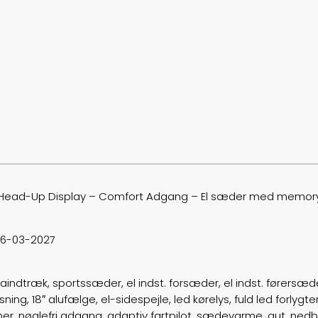
t – Head-Up Display – Comfort Adgang – El sæder med memor
 26-03-2027
taraindtræk, sportssæder, el indst. forsæder, el indst. fører
g, 18″ alufælge, el-sidespejle, led kørelys, fuld led forlygte
r, nøglefri adgang, adaptiv fartpilot, sædevarme, aut. nedbl. 