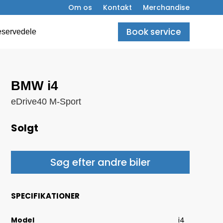
Om os
Kontakt
Merchandise
Book service
servedele
BMW i4
eDrive40 M-Sport
Solgt
Søg efter andre biler
SPECIFIKATIONER
Model
i4