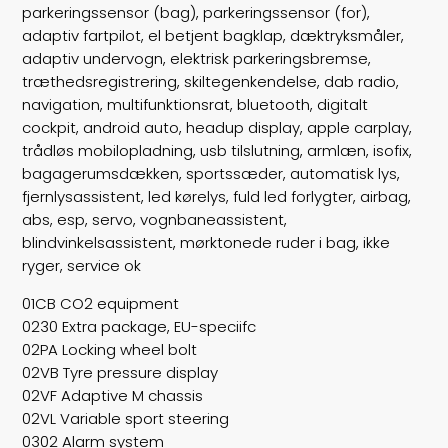
Vægt
2125
parkeringssensor (bag), parkeringssensor (for),
adaptiv fartpilot, el betjent bagklap, dæktryksmåler,
Døre
5
adaptiv undervogn, elektrisk parkeringsbremse,
træthedsregistrering, skiltegenkendelse, dab radio,
Farve
Hvidmetal
navigation, multifunktionsrat, bluetooth, digitalt
cockpit, android auto, headup display, apple carplay,
trådløs mobilopladning, usb tilslutning, armlæn, isofix,
bagagerumsdækken, sportssæder, automatisk lys,
fjernlysassistent, led kørelys, fuld led forlygter, airbag,
abs, esp, servo, vognbaneassistent,
blindvinkelsassistent, mørktonede ruder i bag, ikke
ryger, service ok
01CB CO2 equipment
0230 Extra package, EU-speciifc
02PA Locking wheel bolt
02VB Tyre pressure display
02VF Adaptive M chassis
02VL Variable sport steering
0302 Alarm system