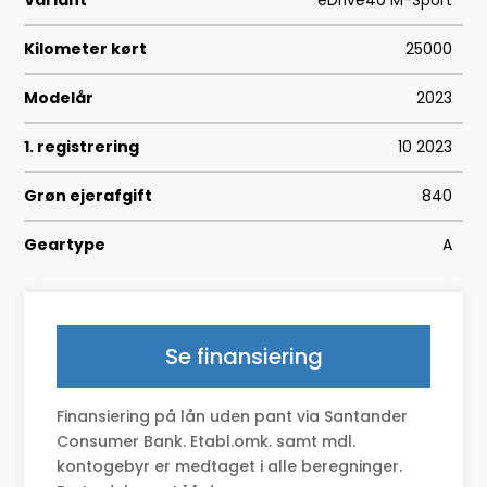
Variant
eDrive40 M-Sport
Kilometer kørt
25000
Modelår
2023
1. registrering
10 2023
Grøn ejerafgift
840
Geartype
A
HK/Nm
340 HK/430 Nm
Type
Halvkombi
Se finansiering
0-100 km/t
5,6
Finansiering på lån uden pant via Santander
Tophastighed
190
Consumer Bank. Etabl.omk. samt mdl.
kontogebyr er medtaget i alle beregninger.