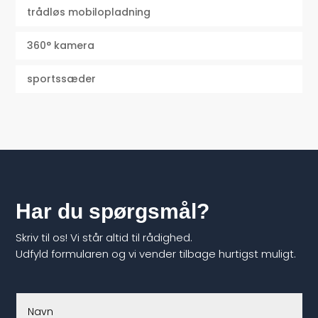
trådløs mobilopladning
360° kamera
sportssæder
Har du spørgsmål?
Skriv til os! Vi står altid til rådighed.
Udfyld formularen og vi vender tilbage hurtigst muligt.