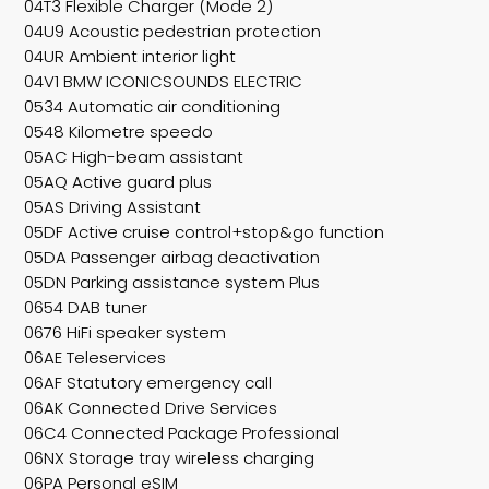
04T3 Flexible Charger (Mode 2)
04U9 Acoustic pedestrian protection
04UR Ambient interior light
04V1 BMW ICONICSOUNDS ELECTRIC
0534 Automatic air conditioning
0548 Kilometre speedo
05AC High-beam assistant
05AQ Active guard plus
05AS Driving Assistant
05DF Active cruise control+stop&go function
05DA Passenger airbag deactivation
05DN Parking assistance system Plus
0654 DAB tuner
0676 HiFi speaker system
06AE Teleservices
06AF Statutory emergency call
06AK Connected Drive Services
06C4 Connected Package Professional
06NX Storage tray wireless charging
06PA Personal eSIM