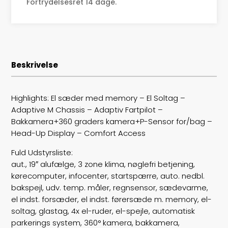
Drivmiddel
El
Fortrydelsesret 14 dage.
Rækkevidde
584
Batterikapacitet
80,7
Beskrivelse
Højde
145
Længde
478
Highlights: El sæder med memory – El Soltag –
Adaptive M Chassis – Adaptiv Fartpilot –
Bredde
185
Bakkamera+360 graders kamera+P-Sensor for/bag –
Head-Up Display – Comfort Access
Lasteevne
480
Fuld Udstyrsliste:
Trækhjul
B
aut., 19″ alufælge, 3 zone klima, nøglefri betjening,
kørecomputer, infocenter, startspærre, auto. nedbl.
ABS bremser
false
bakspejl, udv. temp. måler, regnsensor, sædevarme,
el indst. forsæder, el indst. førersæde m. memory, el-
Airbags
6
soltag, glastag, 4x el-ruder, el-spejle, automatisk
parkerings system, 360° kamera, bakkamera,