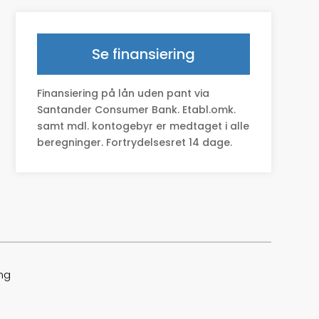
Geartype
A
HK/Nm
252 HK/420 Nm
Se finansiering
Type
Sedan
Finansiering på lån uden pant via
0-100 km/t
6,2
Santander Consumer Bank. Etabl.omk.
samt mdl. kontogebyr er medtaget i alle
Tophastighed
235
beregninger. Fortrydelsesret 14 dage.
Drivmiddel
Benzin / El
Højde
148
Længde
494
Bredde
187
ang
Lasteevne
650