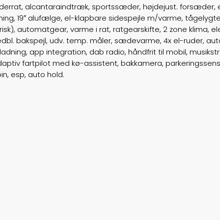
æderrat, alcantaraindtræk, sportssæder, højdejust. forsæder, 
, 19″ alufælge, el-klapbare sidespejle m/varme, tågelygter, l
sk), automatgear, varme i rat, ratgearskifte, 2 zone klima, el
dbl. bakspejl, udv. temp. måler, sædevarme, 4x el-ruder, auto
ning, app integration, dab radio, håndfrit til mobil, musikst
ptiv fartpilot med kø-assistent, bakkamera, parkeringssenso
pin, esp, auto hold.