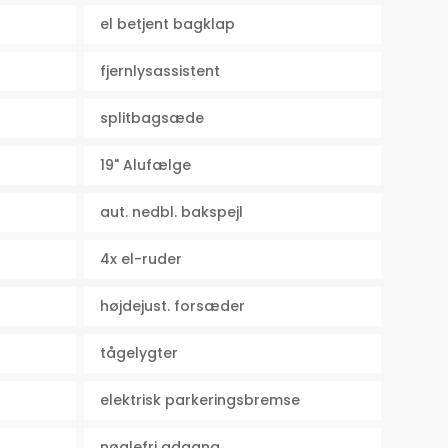
el betjent bagklap
fjernlysassistent
splitbagsæde
19" Alufælge
aut. nedbl. bakspejl
4x el-ruder
højdejust. forsæder
tågelygter
elektrisk parkeringsbremse
nøglefri adgang