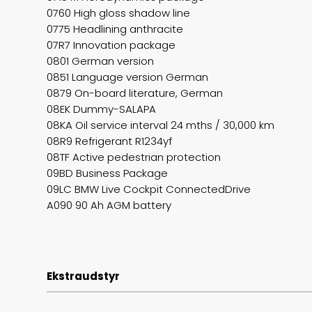
0760 High gloss shadow line
0775 Headlining anthracite
07R7 Innovation package
0801 German version
0851 Language version German
0879 On-board literature, German
08EK Dummy-SALAPA
08KA Oil service interval 24 mths / 30,000 km
08R9 Refrigerant R1234yf
08TF Active pedestrian protection
09BD Business Package
09LC BMW Live Cockpit ConnectedDrive
A090 90 Ah AGM battery
Ekstraudstyr