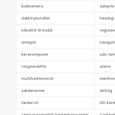
bakkamera
adaptiv 
dæktryksmåler
headup 
håndfrit til mobil
regnsen
antispin
navigat
kørecomputer
udv. te
ratgearskifte
alarm
multifunktionsrat
mørkton
sædevarme
airbag
læderrat
LED køre
semi-automatisk parkeringssystem
parkeri