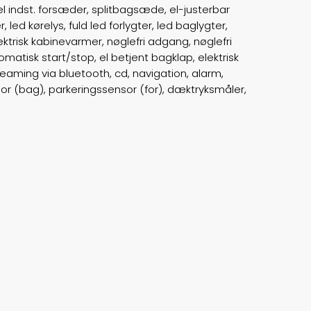
el indst. forsæder, splitbagsæde, el-justerbar
Trækhjul
B
ed kørelys, fuld led forlygter, led baglygter,
ektrisk kabinevarmer, nøglefri adgang, nøglefri
ABS bremser
false
matisk start/stop, el betjent bagklap, elektrisk
reaming via bluetooth, cd, navigation, alarm,
Airbags
6
r (bag), parkeringssensor (for), dæktryksmåler,
Vægt
1770
Døre
4
Farve
Mørkblåmetal
motor
2,0
km/l
34,2
tank
46