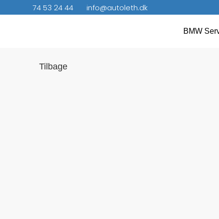
74 53 24 44
info@autoleth.dk
BMW Serv
Tilbage