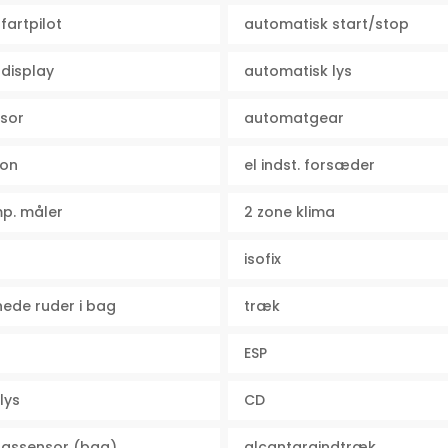
fartpilot
automatisk start/stop
display
automatisk lys
sor
automatgear
ion
el indst. forsæder
mp. måler
2 zone klima
isofix
ede ruder i bag
træk
ESP
lys
CD
ngssensor (bag)
alcantaraindtræk