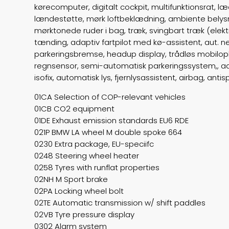
kørecomputer, digitalt cockpit, multifunktionsrat, l
lændestøtte, mørk loftbeklædning, ambiente belysning
mørktonede ruder i bag, træk, svingbart træk (elektri
tænding, adaptiv fartpilot med kø-assistent, aut. ne
parkeringsbremse, headup display, trådløs mobiloplad
regnsensor, semi-automatisk parkeringssystem,, ada
isofix, automatisk lys, fjernlysassistent, airbag, antis
01CA Selection of COP-relevant vehicles
01CB CO2 equipment
01DE Exhaust emission standards EU6 RDE
021P BMW LA wheel M double spoke 664
0230 Extra package, EU-speciifc
0248 Steering wheel heater
0258 Tyres with runflat properties
02NH M Sport brake
02PA Locking wheel bolt
02TE Automatic transmission w/ shift paddles
02VB Tyre pressure display
0302 Alarm system