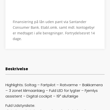
HK/Nm
292 HK/420 Nm
Se finansiering
Type
Sedan
Finansiering på lån uden pant via Santander
0-100 km/t
5,8
Consumer Bank. Etabl.omk. samt mdl. kontogebyr
er medtaget i alle beregninger. Fortrydelsesret 14
Tophastighed
230
dage.
Drivmiddel
Benzin / El
Rækkevidde
59
Beskrivelse
Batterikapacitet
9,9
Højde
144
Highlights: Soltag – Fartpilot – Ratvarme – Bakkamera
– 3 zonet klimaanlæg – Fuld LED for lygter – Fjernlys
Længde
471
assistent – Digital cockpit – 19″ alufælge
Bredde
183
Fuld Udstyrsliste: