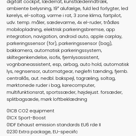
digitalt cockpit, læderrat, kunstlæderindtræk,
Lasteevne
555
ambiente belysning, 19″ alufælge, fuld led forlygter, led
kørelys, el-soltag, varme i rat, 3 zone klima, fartpilot,
Trækhjul
B
udv. temp. måler, sædevarme, 4x el-ruder, trådløs
mobilopladning, elektrisk parkeringsbremse, app
ABS bremser
false
integration, navigation, android auto, apple carplay,
parkeringssensor (for), parkeringssensor (bag),
Airbags
6
bakkamera, automatisk parkeringssystem,
skiltegenkendelse, isofix, fjernlysassistent,
Vægt
1745
vognbaneassistent, esp, airbag, auto hold, automatisk
lys, regnsensor, automatgear, nøglefri tænding, fjernb.
Døre
4
centrallås, aut. nedbl. bakspejl, tagræling, soltag,
mørktonede ruder i bag, kørecomputer,
Farve
Sortmetal
multifunktionsrat, sportssæder, højdejust. forsæder,
splitbagsæde, mørk loftbeklædning
motor
2,0
01CB CO2 equipment
km/l
37,3
01CX Sport-Boost
01DF Exhaust emission standards EU6 rde II
tank
40
0230 Extra package, EU-speciifc