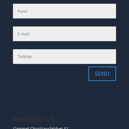
SEND
Autoleth A/S
Gammel Christiansfeldvej 51