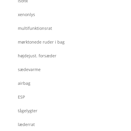
isofix
xenonlys
multifunktionsrat
mørktonede ruder i bag
højdejust. forsæder
sædevarme
airbag
ESP
tågelygter
læderrat