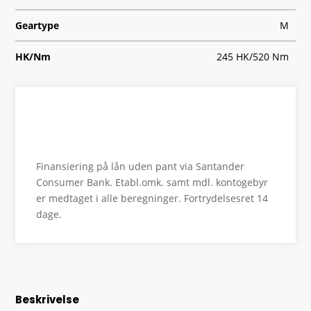
Geartype
M
HK/Nm
245 HK/520 Nm
Type
Coupe
0-100 km/t
6,0
Se finansiering
Tophastighed
250
Finansiering på lån uden pant via Santander
Drivmiddel
Diesel
Consumer Bank. Etabl.omk. samt mdl. kontogebyr
er medtaget i alle beregninger. Fortrydelsesret 14
Højde
140
dage.
Længde
461
Bredde
178
Beskrivelse
Lasteevne
505