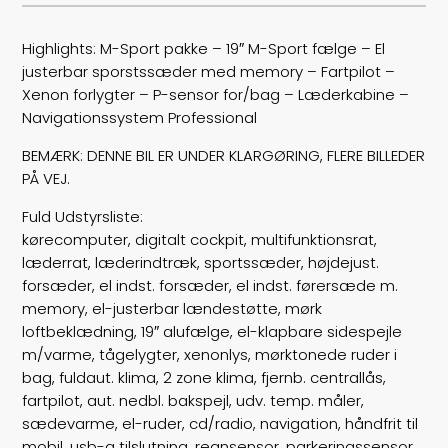
Trækhjul
B
Highlights: M-Sport pakke – 19″ M-Sport fælge – El
justerbar sporstssæder med memory – Fartpilot –
ABS bremser
false
Xenon forlygter – P-sensor for/bag – Læderkabine –
Navigationssystem Professional
Airbags
6
BEMÆRK: DENNE BIL ER UNDER KLARGØRING, FLERE BILLEDER
Vægt
1500
PÅ VEJ.
Fuld Udstyrsliste:
Døre
2
kørecomputer, digitalt cockpit, multifunktionsrat,
læderrat, læderindtræk, sportssæder, højdejust.
Farve
Hvid
forsæder, el indst. forsæder, el indst. førersæde m.
memory, el-justerbar lændestøtte, mørk
motor
3,0
loftbeklædning, 19″ alufælge, el-klapbare sidespejle
km/l
m/varme, tågelygter, xenonlys, mørktonede ruder i
17,5
bag, fuldaut. klima, 2 zone klima, fjernb. centrallås,
tank
61
fartpilot, aut. nedbl. bakspejl, udv. temp. måler,
sædevarme, el-ruder, cd/radio, navigation, håndfrit til
mobil, usb-a tilslutning, regnsensor, parkeringssensor