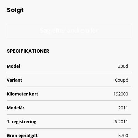
Solgt
Søg efter andre biler
SPECIFIKATIONER
Model
330d
Variant
Coupé
Kilometer kørt
192000
Modelår
2011
1. registrering
6 2011
Grøn ejerafgift
5700