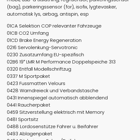
(bag), parkeringssensor (for), isofix, lygtevasker,
automatisk lys, airbag, antispin, esp
01CA Selektion COP relevanter Fahrzeuge
01CB CO2 Umfang
01CD Brake Energy Regeneration
0216 Servolenkung-Servotronic
0230 Zusatzumfang EU-spezifisch
02B6 19″ LMR M Performance Doppelspeiche 313
0320 Entfall Modellschriftzug
0337 M Sportpaket
0423 Fussmatten Velours
0428 Warndreieck und Verbandstasche
0431 Innenspiegel automatisch abblendend
0441 Raucherpaket
0459 Sitzverstellung elektrisch mit Memory
0481 Sportsitz
0488 Lordosenstütze Fahrer u. Beifahrer
0493 Ablagenpaket