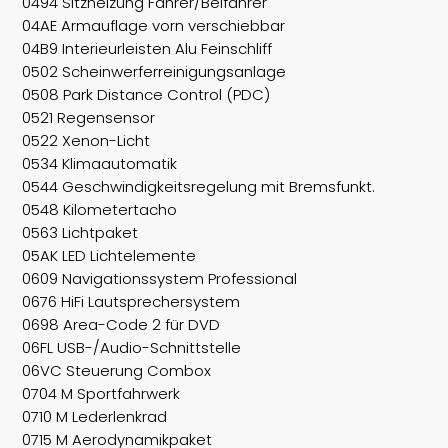
0494 Sitzheizung Fahrer/Beifahrer
04AE Armauflage vorn verschiebbar
04B9 Interieurleisten Alu Feinschliff
0502 Scheinwerferreinigungsanlage
0508 Park Distance Control (PDC)
0521 Regensensor
0522 Xenon-Licht
0534 Klimaautomatik
0544 Geschwindigkeitsregelung mit Bremsfunkt.
0548 Kilometertacho
0563 Lichtpaket
05AK LED Lichtelemente
0609 Navigationssystem Professional
0676 HiFi Lautsprechersystem
0698 Area-Code 2 für DVD
06FL USB-/Audio-Schnittstelle
06VC Steuerung Combox
0704 M Sportfahrwerk
0710 M Lederlenkrad
0715 M Aerodynamikpaket