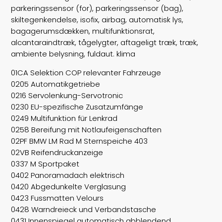
motor
2,0
parkeringssensor (for), parkeringssensor (bag),
skiltegenkendelse, isofix, airbag, automatisk lys,
km/l
21,3
bagagerumsdækken, multifunktionsrat,
alcantaraindtræk, tågelygter, aftageligt træk, træk,
tank
57
ambiente belysning, fuldaut. klima
01CA Selektion COP relevanter Fahrzeuge
0205 Automatikgetriebe
0216 Servolenkung-Servotronic
0230 EU-spezifische Zusatzumfänge
0249 Multifunktion für Lenkrad
0258 Bereifung mit Notlaufeigenschaften
02PF BMW LM Rad M Sternspeiche 403
02VB Reifendruckanzeige
0337 M Sportpaket
0402 Panoramadach elektrisch
0420 Abgedunkelte Verglasung
0423 Fussmatten Velours
0428 Warndreieck und Verbandstasche
0431 Innenspiegel automatisch abblendend