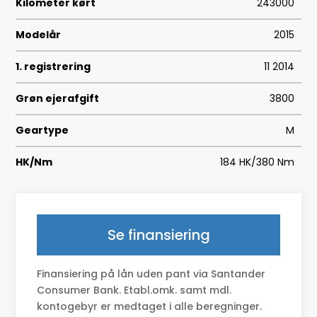
Kilometer kørt
243000
Modelår
2015
1. registrering
11 2014
Grøn ejerafgift
3800
Geartype
M
HK/Nm
184 HK/380 Nm
Type
St.car
0-100 km/t
7,7
Se finansiering
Tophastighed
230
Finansiering på lån uden pant via Santander
Drivmiddel
Diesel
Consumer Bank. Etabl.omk. samt mdl.
kontogebyr er medtaget i alle beregninger.