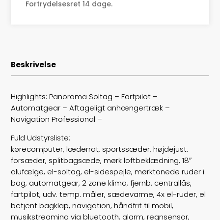
Højde
143
Fortrydelsesret 14 dage.
Længde
462
Bredde
181
Beskrivelse
Lasteevne
625
Trækhjul
B
Highlights: Panorama Soltag – Fartpilot –
Automatgear – Aftageligt anhængertræk –
ABS bremser
false
Navigation Professional –
Airbags
6
Fuld Udstyrsliste:
kørecomputer, læderrat, sportssæder, højdejust.
Vægt
1465
forsæder, splitbagsæde, mørk loftbeklædning, 18″
alufælge, el-soltag, el-sidespejle, mørktonede ruder i
Døre
5
bag, automatgear, 2 zone klima, fjernb. centrallås,
fartpilot, udv. temp. måler, sædevarme, 4x el-ruder, el
Farve
Hvid
betjent bagklap, navigation, håndfrit til mobil,
musikstreaming via bluetooth, alarm, regnsensor,