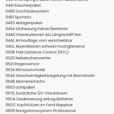
0441 Raucherpaket
0465 Durchladesystem
0481 Sportsitz
0493 Ablagenpaket
0494 Sitzheizung Fahrer/Beifahrer
04AD Interieurleisten Alu Längsschliff fein
04AE Armauflage vorn verschiebbar
04DL Akzentleisten schwarz hochglänzend
0508 Park Distance Control (PDC)
0520 Nebelscheinwerfer
0521 Regensensor
0534 Klimaautomatik
0544 Geschwindigkeitsregelung mit Bremsfunkt.
0548 Kilometertacho
0563 Lichtpaket
0575 Zusätzliche 12V-Steckdosen
05DA Deaktivierung Airbag Beifahrer
05DC Kopfstützen im Fond klappbar
0609 Navigationssystem Professional