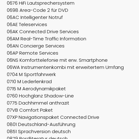
0676 HiFi Lautsprechersystem
0698 Area-Code 2 für DVD
06AC Intelligenter Notruf
06AE Teleservices
06AK Connected Drive Services
06AM Real-Time Traffic Information
06AN Concierge Services
06AP Remote Services
06NS Komforttelefonie mit erw. Smartphone
06WA Instrumentenkombi mit erweitertem Umfang
0704 M Sportfahrwerk
0710 M Lederlenkrad
0715 M Aerodynamikpaket
0760 Hochglanz Shadow-Line
0775 Dachhimmel anthrazit
07VB Comfort Paket
07XP Navigationspaket Connected Drive
0801 Deutschland-Ausführung
0851 Sprachversion deutsch
0879 Bordliteratur deutsch