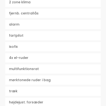
2 zone klima
fjernb. centrallås
alarm
fartpilot
isofix
4x el-ruder
multifunktionsrat
mørktonede ruder i bag
træk
højdejust. forsæder