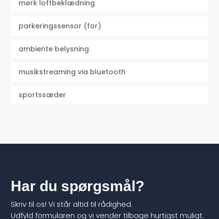
mørk loftbeklædning
parkeringssensor (for)
ambiente belysning
musikstreaming via bluetooth
sportssæder
Har du spørgsmål?
Skriv til os! Vi står altid til rådighed.
Udfyld formularen og vi vender tilbage hurtigst muligt.