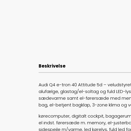
Beskrivelse
Audi Q4 e-tron 40 Attitude 5d – veludstyre
alufælge, glastag/el-soltag og fuld LED-lys
sædevarme samt el-førersæde med memory. 
bag, el-betjent bagklap, 3-zone klima o
kørecomputer, digitalt cockpit, bagagerums
el indst. førersæde m. memory, el-justerba
sidespejle m/varme, led kørelys, fuld led fo