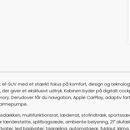
t el-SUV med et stærkt fokus på komfort, design og teknologi.
, der giver et eksklusivt udtryk. Kabinen byder på digitalt co
Derudover får du navigation, Apple CarPlay, adaptiv fartp
g varmepumpe.
dækken, multifunktionsrat, læderrat, stofindtræk, sportssæde
r lændestøtte, splitbagsæde, ambiente belysning, 21″ alufælg
rlygter, led baglygter, tagræling, automatgear, fuldaut. klima,