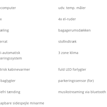
ecomputer
udv. temp. måler
ix
4x el-ruder
ræling
bagagerumsdækken
errat
stofindtræk
i-automatisk
3 zone klima
keringssystem
ktrisk kabinevarmer
fuld LED forlygter
 baglygter
parkeringssensor (for)
lefri tænding
musikstreaming via bluetooth
klapbare sidespejle m/varme