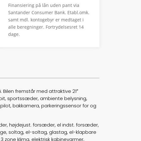
Finansiering på lån uden pant via
0-100 km/t
8,5
Santander Consumer Bank. Etabl.omk.
samt mdl. kontogebyr er medtaget i
Tophastighed
160
alle beregninger. Fortrydelsesret 14
dage.
Drivmiddel
El
Rækkevidde
508
Batterikapacitet
77,0
Højde
163
 Bilen fremstår med attraktive 21″
Længde
459
ckpit, sportssæder, ambiente belysning,
ilot, bakkamera, parkeringssensor for og
Bredde
187
r, højdejust. forsæder, el indst. forsæder,
Lasteevne
515
e, soltag, el-soltag, glastag, el-klapbare
 3 zone klima, elektrisk kabinevarmer,
Trækhjul
B