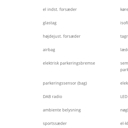
el indst. forsæder
kør
glastag
isof
højdejust. forsæder
tag
airbag
læd
elektrisk parkeringsbremse
sem
par
parkeringssensor (bag)
ele
DAB radio
LED
ambiente belysning
nøg
sportssæder
el-