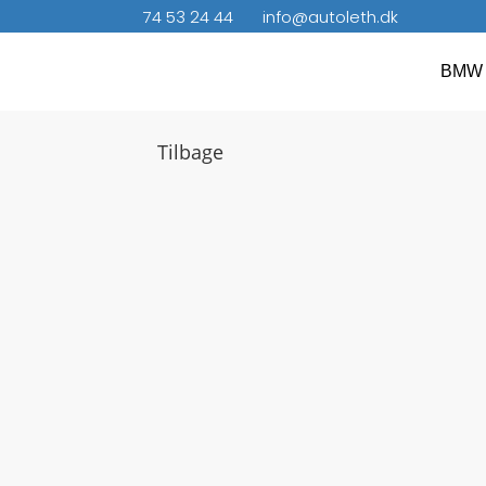
74 53 24 44
info@autoleth.dk
BMW 
Tilbage