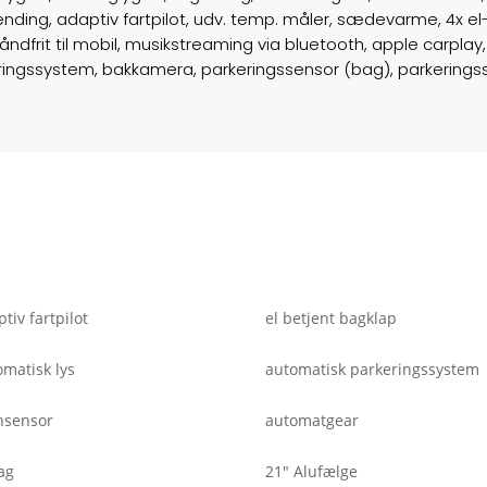
nding, adaptiv fartpilot, udv. temp. måler, sædevarme, 4x el-r
åndfrit til mobil, musikstreaming via bluetooth, apple carpla
ngssystem, bakkamera, parkeringssensor (bag), parkeringssen
tiv fartpilot
el betjent bagklap
omatisk lys
automatisk parkeringssystem
nsensor
automatgear
ag
21" Alufælge