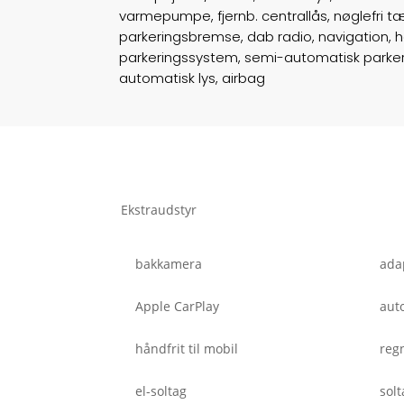
varmepumpe, fjernb. centrallås, nøglefri tæ
parkeringsbremse, dab radio, navigation, h
parkeringssystem, semi-automatisk parkeri
automatisk lys, airbag
Ekstraudstyr
bakkamera
adap
Apple CarPlay
aut
håndfrit til mobil
reg
el-soltag
solt