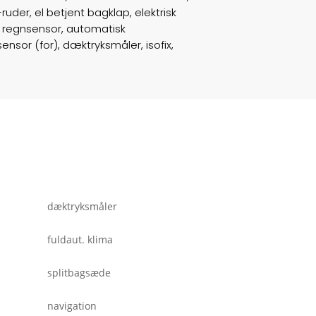
uder, el betjent bagklap, elektrisk
y, regnsensor, automatisk
ABS bremser
false
sor (for), dæktryksmåler, isofix,
Airbags
6
Vægt
2125
Døre
5
Farve
Grå
motor
40
dæktryksmåler
fuldaut. klima
splitbagsæde
navigation