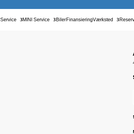
Service
MINI Service
Biler
Finansiering
Værksted
Reser