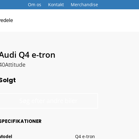
Om os
Kontakt
Merchandise
Book service
vedele
Audi Q4 e-tron
40Attitude
Solgt
Søg efter andre biler
SPECIFIKATIONER
Model
Q4 e-tron