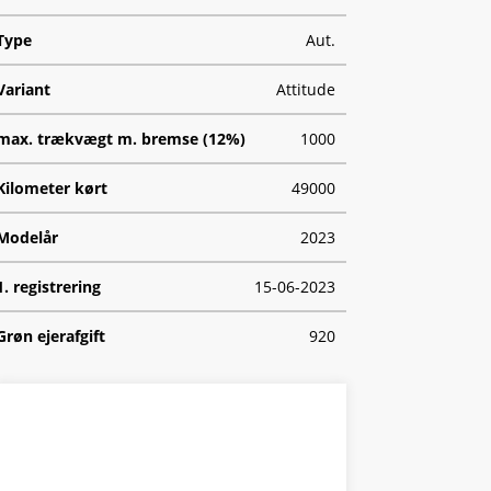
Type
Aut.
Variant
Attitude
max. trækvægt m. bremse (12%)
1000
Kilometer kørt
49000
Modelår
2023
1. registrering
15-06-2023
Grøn ejerafgift
920
Geartype
A
HK/Nm
204 HK/310 Nm
Se finansiering
Type
CUV