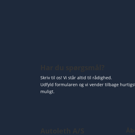
Har du spørgsmål?
Skriv til os! Vi står altid til rådighed.
Udfyld formularen og vi vender tilbage hurtigs
muligt.
Autoleth A/S
Åb